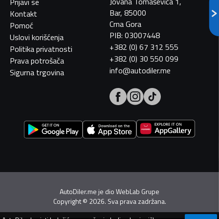
Jovana Tomaševića 1,
Prijavi se
Bar, 85000
Kontakt
Crna Gora
Pomoć
PIB: 03007448
Uslovi korišćenja
+382 (0) 67 312 555
Politika privatnosti
+382 (0) 30 550 099
Prava potrošača
info@autodiler.me
Sigurna trgovina
AutoDiler.me je dio
WebLab Grupe
Copyright
©
2026. Sva prava zadržana.