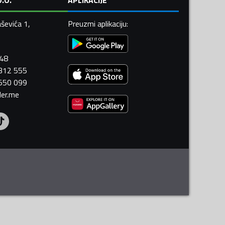
ševića 1,
Preuzmi aplikaciju
:
448
 312 555
 550 099
ler.me