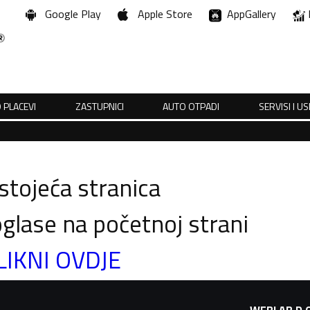
Google Play
Apple Store
AppGallery
 PLACEVI
ZASTUPNICI
AUTO OTPADI
SERVISI I U
tojeća stranica
glase na početnoj strani
LIKNI OVDJE
WEBLAB D.O