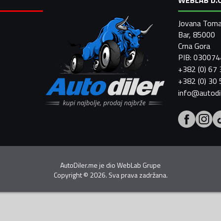
Jovana Toma
Bar, 85000
Crna Gora
PIB: 03007
+382 (0) 67
+382 (0) 30
info@autodi
AutoDiler.me je dio
WebLab Grupe
Copyright
©
2026. Sva prava zadržana.