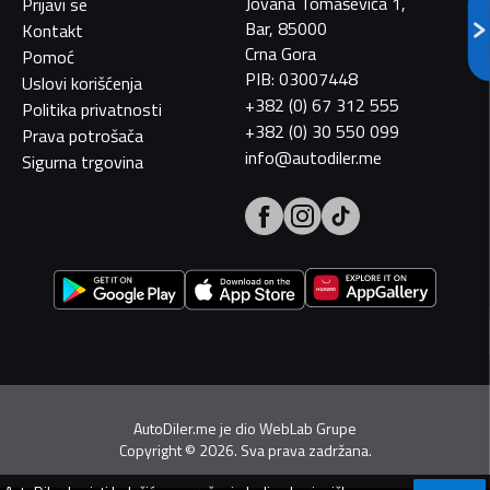
Jovana Tomaševića 1,
Prijavi se
Bar, 85000
Kontakt
Crna Gora
Pomoć
PIB: 03007448
Uslovi korišćenja
+382 (0) 67 312 555
Politika privatnosti
+382 (0) 30 550 099
Prava potrošača
info@autodiler.me
Sigurna trgovina
AutoDiler.me je dio
WebLab Grupe
Copyright
©
2026. Sva prava zadržana.