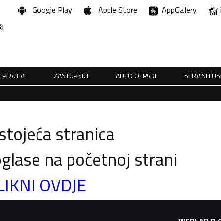
Google Play
Apple Store
AppGallery
 PLACEVI
ZASTUPNICI
AUTO OTPADI
SERVISI I U
tojeća stranica
glase na početnoj strani
LIKNI OVDJE
WEBLAB D.O