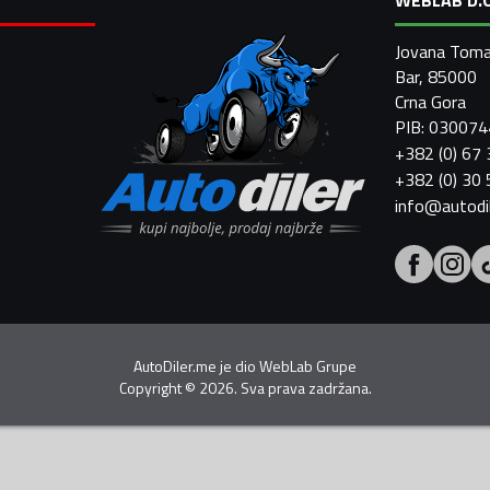
Jovana Toma
Bar, 85000
Crna Gora
PIB: 03007
+382 (0) 67
+382 (0) 30
info@autodi
AutoDiler.me je dio
WebLab Grupe
Copyright
©
2026. Sva prava zadržana.