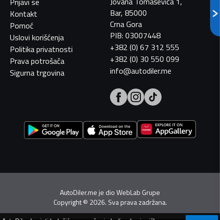
Jovana Tomaševića 1,
Prijavi se
Bar, 85000
Kontakt
Crna Gora
Pomoć
PIB: 03007448
Uslovi korišćenja
+382 (0) 67 312 555
Politika privatnosti
+382 (0) 30 550 099
Prava potrošača
info@autodiler.me
Sigurna trgovina
AutoDiler.me je dio
WebLab Grupe
Copyright
©
2026. Sva prava zadržana.