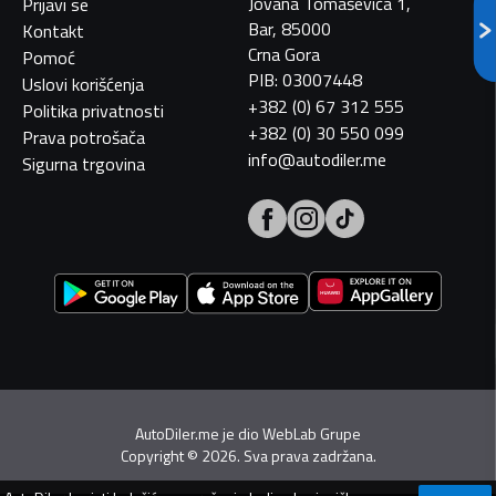
Jovana Tomaševića 1,
Prijavi se
Bar, 85000
Kontakt
Crna Gora
Pomoć
PIB: 03007448
Uslovi korišćenja
+382 (0) 67 312 555
Politika privatnosti
+382 (0) 30 550 099
Prava potrošača
info@autodiler.me
Sigurna trgovina
AutoDiler.me je dio
WebLab Grupe
Copyright
©
2026. Sva prava zadržana.