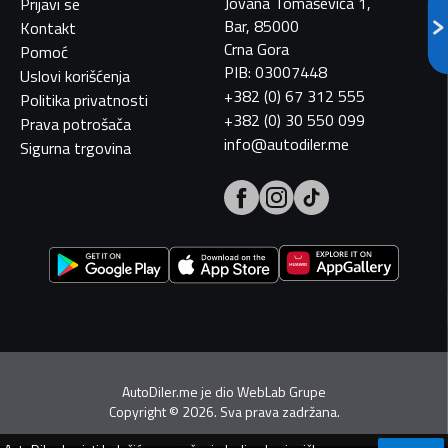
Jovana Tomaševića 1,
Prijavi se
Bar, 85000
Kontakt
Crna Gora
Pomoć
PIB: 03007448
Uslovi korišćenja
+382 (0) 67 312 555
Politika privatnosti
+382 (0) 30 550 099
Prava potrošača
info@autodiler.me
Sigurna trgovina
AutoDiler.me je dio
WebLab Grupe
Copyright
©
2026. Sva prava zadržana.