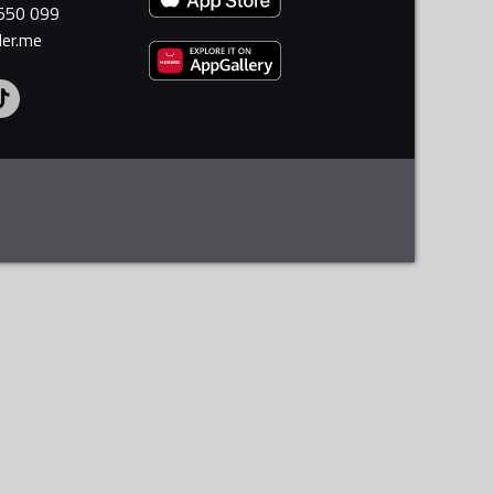
 550 099
ler.me