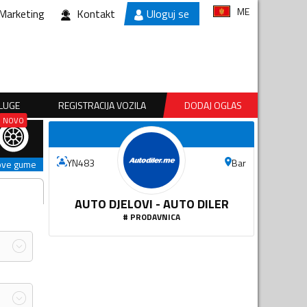
ME
Marketing
Kontakt
Uloguj se
SLUGE
REGISTRACIJA VOZILA
DODAJ OGLAS
Bar
YN483
ove gume
AUTO DJELOVI - AUTO DILER
#
PRODAVNICA