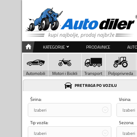
KATEGORIJE
PRODAVNICE
AUTO
Automobili
Motori i Bicikli
Transport
Poljoprivreda
PRETRAGA PO VOZILU
Širina:
Visina:
Izaberi
Izaberi
Tip vozila:
Sezona:
Izaberi
Izaberi