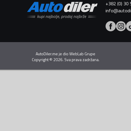
+382 (0) 30
info@autodi
AutoDiler.me je dio
WebLab Grupe
Copyright
©
2026. Sva prava zadržana.