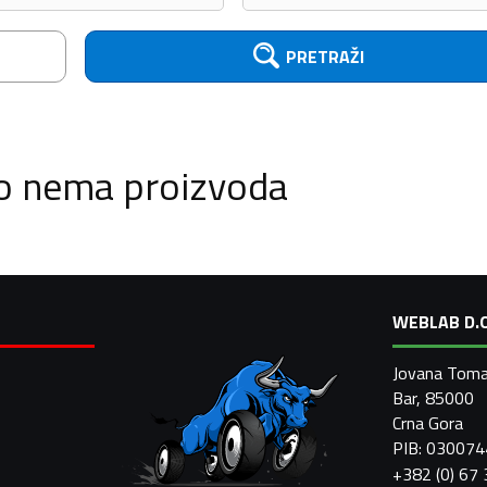
PRETRAŽI
o nema proizvoda
WEBLAB D.O
Jovana Toma
Bar, 85000
Crna Gora
PIB: 03007
+382 (0) 67