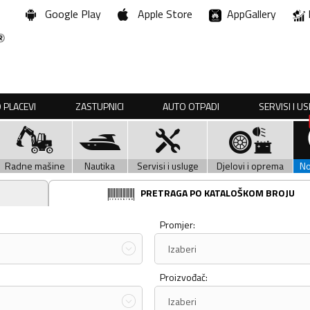
Google Play
Apple Store
AppGallery
 PLACEVI
ZASTUPNICI
AUTO OTPADI
SERVISI I U
Radne mašine
Nautika
Servisi i usluge
Djelovi i oprema
N
PRETRAGA PO KATALOŠKOM BROJU
Promjer:
Izaberi
Proizvođač:
Izaberi