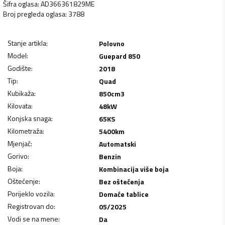
Šifra oglasa
:
AD366361829ME
Broj pregleda oglasa
:
3788
Stanje artikla
:
Polovno
Model
:
Guepard 850
Godište
:
2018
Tip
:
Quad
Kubikaža
:
850
cm3
Kilovata
:
48
kW
Konjska snaga
:
65
KS
Kilometraža
:
5400
km
Mjenjač
:
Automatski
Gorivo
:
Benzin
Boja
:
Kombinacija više boja
Oštećenje
:
Bez oštećenja
Porijeklo vozila
:
Domaće tablice
Registrovan do
:
05/2025
Vodi se na mene
:
Da