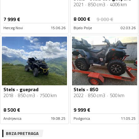
2021
850 cm3
4006 km
8 000
€
7 999
€
9 000
€
Herceg Novi
15.06.26
Bijelo Polje
02.03.26
Stels - gueprad
Stels - 850
2018
850 cm3
7500 km
2022
850 cm3
500 km
8 500
€
9 999
€
Andrijevica
19.08.25
Podgorica
11.05.25
BRZA PRETRAGA