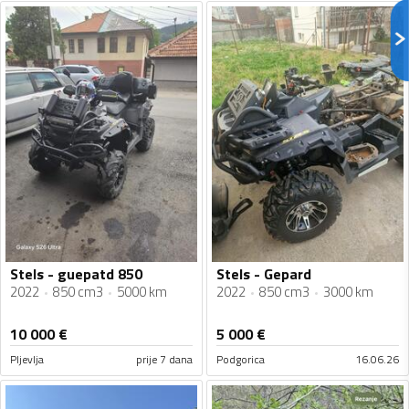
Stels - guepatd 850
Stels - Gepard
2022
850 cm3
5000 km
2022
850 cm3
3000 km
10 000
€
5 000
€
Pljevlja
prije 7 dana
Podgorica
16.06.26