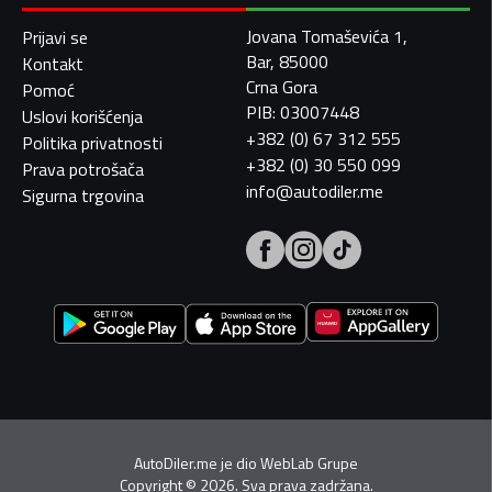
Jovana Tomaševića 1,
Prijavi se
Bar, 85000
Kontakt
Crna Gora
Pomoć
PIB: 03007448
Uslovi korišćenja
+382 (0) 67 312 555
Politika privatnosti
+382 (0) 30 550 099
Prava potrošača
info@autodiler.me
Sigurna trgovina
AutoDiler.me je dio
WebLab Grupe
Copyright
©
2026. Sva prava zadržana.