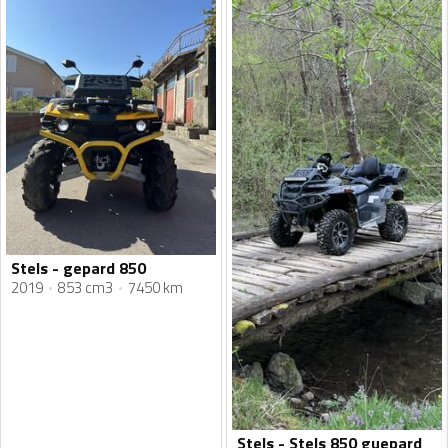
Stels - gepard 850
2019
853 cm3
7450 km
Stels - Stels 850 guepard