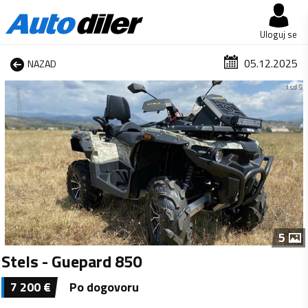
Uloguj se
05.12.2025
NAZAD
1 od 5
5
Stels - Guepard 850
7 200
€
Po dogovoru