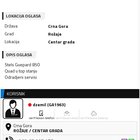
LOKACIJA OGLASA
Država
Crna Gora
Grad
Rožaje
Lokacija
Centar grada
OPIS OGLASA
Stels Guepard 850
Quad u top stanju
KORISNIK
dzemil
(
GA1963
)
verifikovan telefon
verifikovan email
verifikovana lokacija
Crna Gora
ROŽAJE
/
CENTAR GRADA