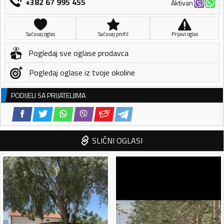
+382 67 995 455
Aktivan
Sačuvaj oglas
Sačuvaj profil
Prijavi oglas
Pogledaj sve oglase prodavca
Pogledaj oglase iz tvoje okoline
PODIJELI SA PRIJATELJIMA
SLIČNI OGLASI