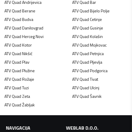
ATV Quad
Andrijevica
ATV Quad
Bar
ATV Quad
Berane
ATV Quad
Bijelo Polje
ATV Quad
Budva
ATV Quad
Cetinje
ATV Quad
Danilovgrad
ATV Quad
Gusinje
ATV Quad
Herceg Novi
ATV Quad
Kolašin
ATV Quad
Kotor
ATV Quad
Mojkovac
ATV Quad
Nikšić
ATV Quad
Petnjica
ATV Quad
Plav
ATV Quad
Pljevlja
ATV Quad
Plužine
ATV Quad
Podgorica
ATV Quad
Rožaje
ATV Quad
Tivat
ATV Quad
Tuzi
ATV Quad
Ulcinj
ATV Quad
Zeta
ATV Quad
Šavnik
ATV Quad
Žabljak
NAVIGACIJA
WEBLAB D.O.O.