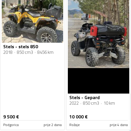
Stels - stels 850
2018
850 cm3
8456 km
Stels - Gepard
2022
850 cm3
10 km
9 500
€
10 000
€
Podgorica
prije 2 dana
Rožaje
prije 4 dana