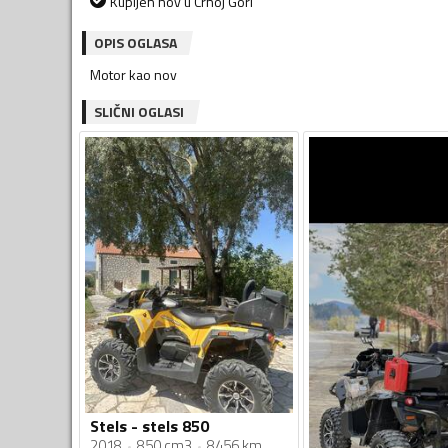
Kupljen nov u Crnoj Gori
OPIS OGLASA
Motor kao nov
SLIČNI OGLASI
Stels - stels 850
2018
850 cm3
8456 km