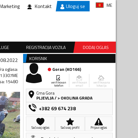
ME
Marketing
Kontakt
Uloguj se
SLUGE
REGISTRACIJA VOZILA
DODAJ OGLAS
KORISNIK
.08.2022
fra oglasa
:
Goran
(
KO166
)
313307ME
sa
:
15480
verifikovan
verifikovan
verifikovana
telefon
email
lokacija
Crna Gora
PLJEVLJA
/
> OKOLINA GRADA
+382 69 674 238
Sačuvaj oglas
Sačuvaj profil
Prijavi oglas