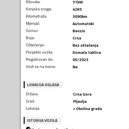
Kilovata
:
31
kW
Konjska snaga
:
42
KS
Kilometraža
:
3090
km
Mjenjač
:
Automatski
Gorivo
:
Benzin
Boja
:
Crna
Oštećenje
:
Bez oštećenja
Porijeklo vozila
:
Domaće tablice
Registrovan do
:
05/2023
Vodi se na mene
:
Ne
LOKACIJA OGLASA
Država
Crna Gora
Grad
Pljevlja
Lokacija
> Okolina grada
ISTORIJA VOZILA