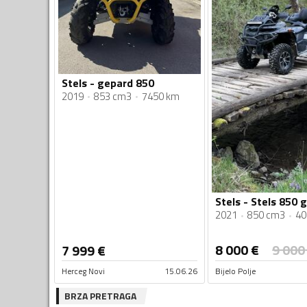
Stels - gepard 850
2019
853 cm3
7450 km
Stels - Stels 850 
2021
850 cm3
40
8 000
€
9 000
7 999
€
Herceg Novi
15.06.26
Bijelo Polje
BRZA PRETRAGA