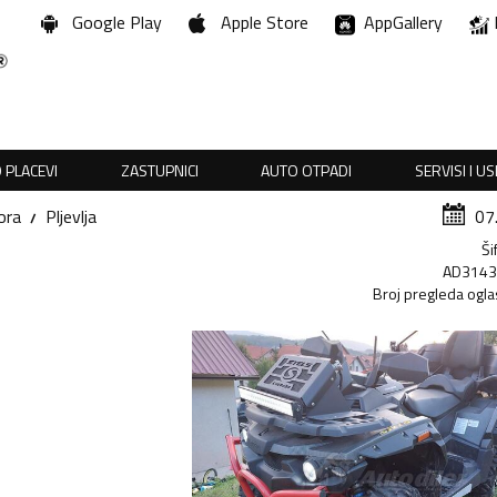
Google Play
Apple Store
AppGallery
 PLACEVI
ZASTUPNICI
AUTO OTPADI
SERVISI I U
ora
Pljevlja
07
Ši
AD314
Broj pregleda ogla