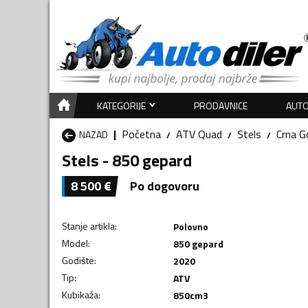
KATEGORIJE
PRODAVNICE
AUTO
Početna
ATV Quad
Stels
Crna G
NAZAD
Stels - 850 gepard
8 500
€
Po dogovoru
Stanje artikla
:
Polovno
Model
:
850 gepard
Godište
:
2020
Tip
:
ATV
Kubikaža
:
850
cm3