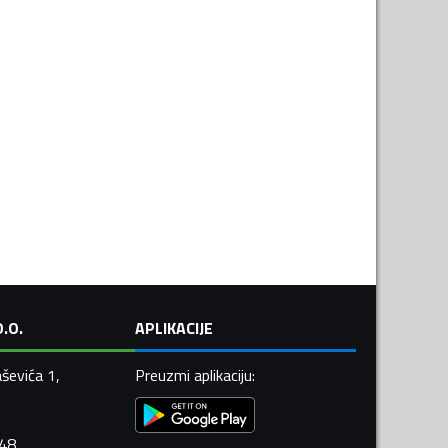
.O.
APLIKACIJE
ševića 1,
Preuzmi aplikaciju
:
448