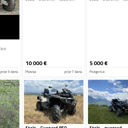
 km
10 000
€
5 000
€
prije 3 dana
Pljevlja
prije 7 dana
Podgorica
Stels - Guepard 850
Stels - gueprad