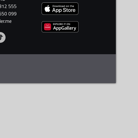
 312 555
 550 099
ler.me