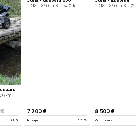
2018
850 cm3
5400 km
2018
850 cm3
75
guepard
06 km
€
7 200
€
8 500
€
02.03.26
Rožaje
05.12.25
Andrijevica