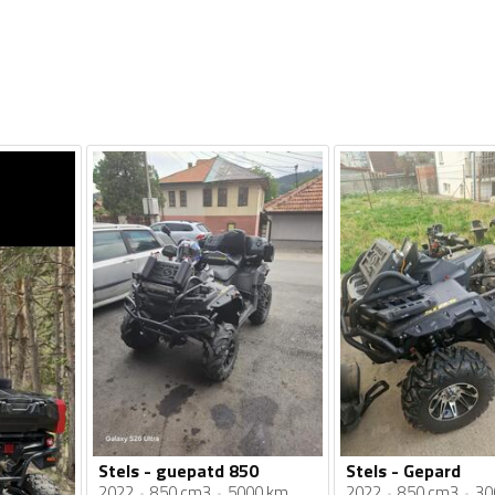
Stels - guepatd 850
Stels - Gepard
2022
850 cm3
5000 km
2022
850 cm3
30