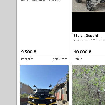
Stels - Gepard
2022
850 cm3
10
9 500
€
10 000
€
Podgorica
prije 2 dana
Rožaje