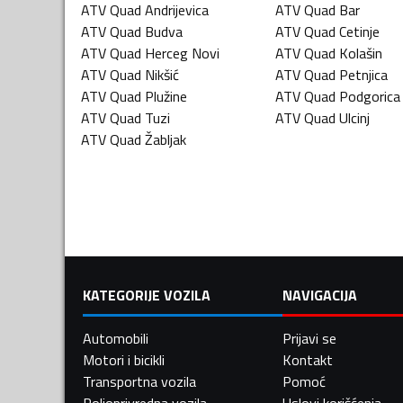
ATV Quad
Andrijevica
ATV Quad
Bar
ATV Quad
Budva
ATV Quad
Cetinje
ATV Quad
Herceg Novi
ATV Quad
Kolašin
ATV Quad
Nikšić
ATV Quad
Petnjica
ATV Quad
Plužine
ATV Quad
Podgorica
ATV Quad
Tuzi
ATV Quad
Ulcinj
ATV Quad
Žabljak
KATEGORIJE VOZILA
NAVIGACIJA
Automobili
Prijavi se
Motori i bicikli
Kontakt
Transportna vozila
Pomoć
Poljoprivredna vozila
Uslovi korišćenja