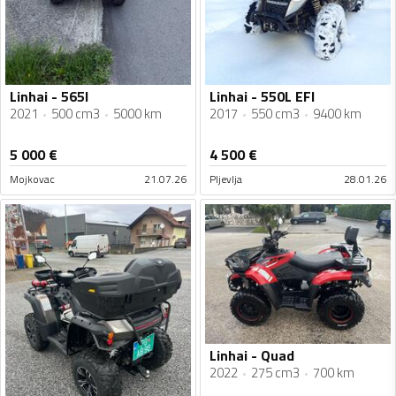
Linhai - 565l
Linhai - 550L EFI
2021
500 cm3
5000 km
2017
550 cm3
9400 km
5 000
€
4 500
€
Mojkovac
21.07.26
Pljevlja
28.01.26
Linhai - Quad
2022
275 cm3
700 km