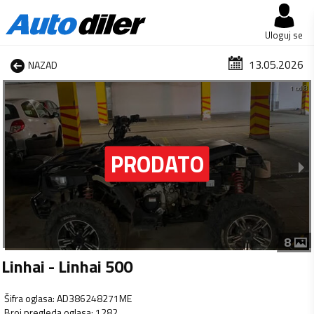
Uloguj se
13.05.2026
NAZAD
1 od 8
8
Linhai - Linhai 500
Šifra oglasa
:
AD386248271ME
Broj pregleda oglasa
:
1282