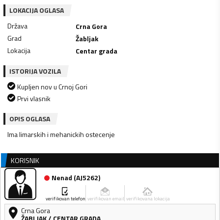
LOKACIJA OGLASA
Država
Crna Gora
Grad
Žabljak
Lokacija
Centar grada
ISTORIJA VOZILA
Kupljen nov u Crnoj Gori
Prvi vlasnik
OPIS OGLASA
Ima limarskih i mehanickih ostecenje
KORISNIK
Nenad
(
AJ5262
)
verifikovan telefon
verifikovan email
verifikovana lokacija
Crna Gora
ŽABLJAK
/
CENTAR GRADA