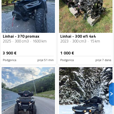
Linhai - 370 promax
Linhai - 300 efi 4x4
2025
300 cm3
1600 km
2023
300 cm3
15 km
3 900
€
1 000
€
Podgorica
prije 51 min
Podgorica
prije 7 dana