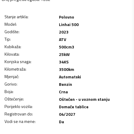
Stanje artikla
:
Polovno
Model
:
Linhai 500
Godište
:
2023
Tip
:
ATV
Kubikaža
:
500
cm3
Kilovata
:
25
kW
Konjska snaga
:
34
KS
Kilometraža
:
3500
km
Mjenjač
:
Automatski
Gorivo
:
Benzin
Boja
:
Crna
Oštećenje
:
Oštećen - u voznom stanju
Porijeklo vozila
:
Domaće tablice
Registrovan do
:
04/2027
Vodi se na mene
:
Da