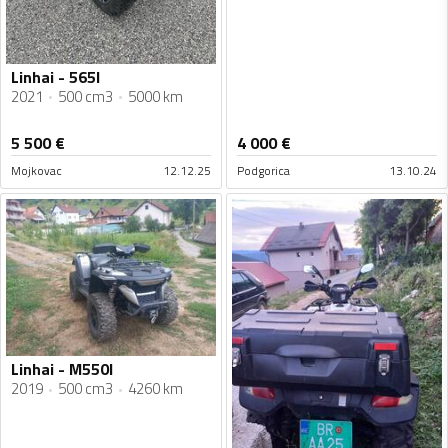
Linhai - 565l
2021
500 cm3
5000 km
5 500
€
4 000
€
Mojkovac
12.12.25
Podgorica
13.10.24
Linhai - M550l
2019
500 cm3
4260 km