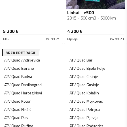
Linhai - e500
2015
500 cm3
5000 km
5 200
€
4 200
€
Plav
06.08.24
Pljevlja
04.08.23
BRZA PRETRAGA
ATV Quad
Andrijevica
ATV Quad
Bar
ATV Quad
Berane
ATV Quad
Bijelo Polje
ATV Quad
Budva
ATV Quad
Cetinje
ATV Quad
Danilovgrad
ATV Quad
Gusinje
ATV Quad
Herceg Novi
ATV Quad
Kolašin
ATV Quad
Kotor
ATV Quad
Mojkovac
ATV Quad
Nikšić
ATV Quad
Petnjica
ATV Quad
Plav
ATV Quad
Pljevlja
ATV Quad
Plužine
ATV Quad
Podgorica