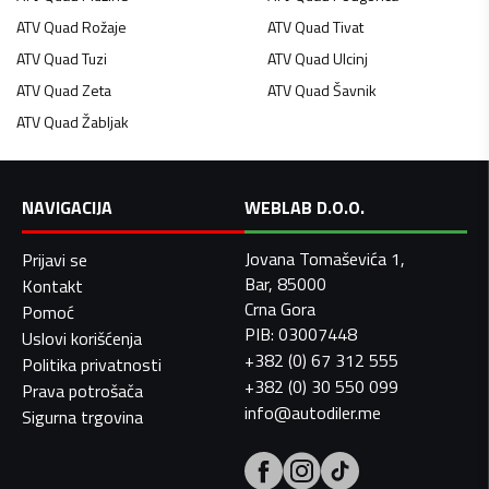
ATV Quad
Rožaje
ATV Quad
Tivat
ATV Quad
Tuzi
ATV Quad
Ulcinj
ATV Quad
Zeta
ATV Quad
Šavnik
ATV Quad
Žabljak
NAVIGACIJA
WEBLAB D.O.O.
Jovana Tomaševića 1,
Prijavi se
Bar, 85000
Kontakt
Crna Gora
Pomoć
PIB: 03007448
Uslovi korišćenja
+382 (0) 67 312 555
Politika privatnosti
+382 (0) 30 550 099
Prava potrošača
info@autodiler.me
Sigurna trgovina