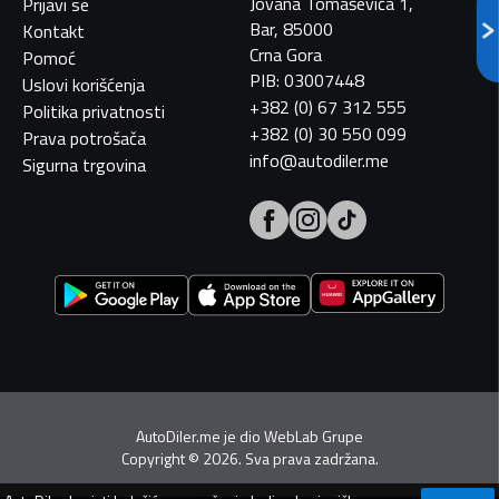
Jovana Tomaševića 1,
Prijavi se
Bar, 85000
Kontakt
Crna Gora
Pomoć
PIB: 03007448
Uslovi korišćenja
+382 (0) 67 312 555
Politika privatnosti
+382 (0) 30 550 099
Prava potrošača
info@autodiler.me
Sigurna trgovina
AutoDiler.me je dio
WebLab Grupe
Copyright
©
2026. Sva prava zadržana.