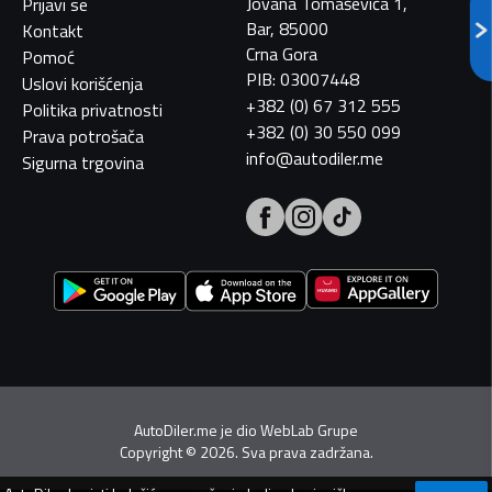
Jovana Tomaševića 1,
Prijavi se
Bar, 85000
Kontakt
Crna Gora
Pomoć
PIB: 03007448
Uslovi korišćenja
+382 (0) 67 312 555
Politika privatnosti
+382 (0) 30 550 099
Prava potrošača
info@autodiler.me
Sigurna trgovina
AutoDiler.me je dio
WebLab Grupe
Copyright
©
2026. Sva prava zadržana.