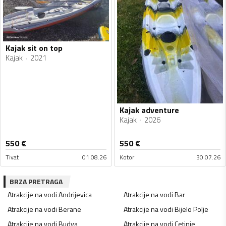
Kajak sit on top
Kajak
2021
Kajak adventure
Kajak
2026
550
€
550
€
Tivat
01.08.26
Kotor
30.07.26
BRZA PRETRAGA
Atrakcije na vodi
Andrijevica
Atrakcije na vodi
Bar
Atrakcije na vodi
Berane
Atrakcije na vodi
Bijelo Polje
Atrakcije na vodi
Budva
Atrakcije na vodi
Cetinje