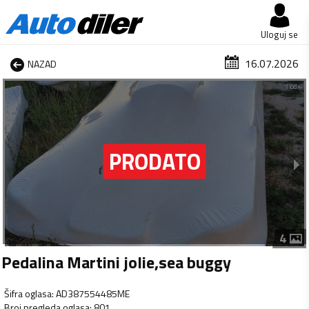
Uloguj se
16.07.2026
NAZAD
1 od 4
4
Pedalina Martini jolie,sea buggy
Šifra oglasa
:
AD387554485ME
Broj pregleda oglasa
:
801