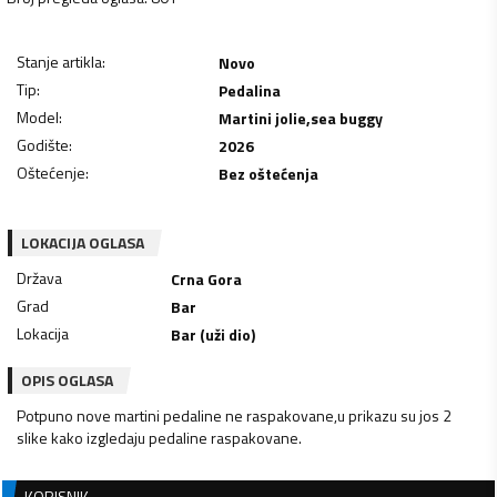
Stanje artikla
:
Novo
Tip
:
Pedalina
Model
:
Martini jolie,sea buggy
Godište
:
2026
Oštećenje
:
Bez oštećenja
LOKACIJA OGLASA
Država
Crna Gora
Grad
Bar
Lokacija
Bar (uži dio)
OPIS OGLASA
Potpuno nove martini pedaline ne raspakovane,u prikazu su jos 2
slike kako izgledaju pedaline raspakovane.
KORISNIK