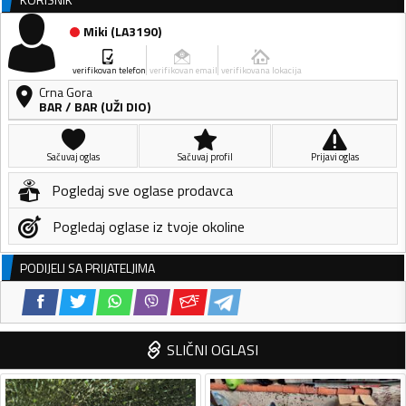
Miki
(
LA3190
)
verifikovan telefon
verifikovan email
verifikovana lokacija
Crna Gora
BAR
/
BAR (UŽI DIO)
Sačuvaj oglas
Sačuvaj profil
Prijavi oglas
Pogledaj sve oglase prodavca
Pogledaj oglase iz tvoje okoline
PODIJELI SA PRIJATELJIMA
SLIČNI OGLASI