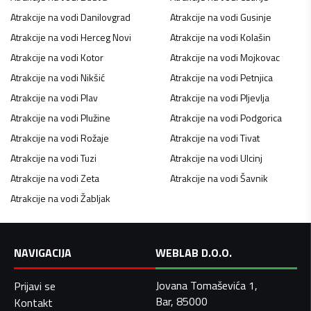
Atrakcije na vodi
Danilovgrad
Atrakcije na vodi
Gusinje
Atrakcije na vodi
Herceg Novi
Atrakcije na vodi
Kolašin
Atrakcije na vodi
Kotor
Atrakcije na vodi
Mojkovac
Atrakcije na vodi
Nikšić
Atrakcije na vodi
Petnjica
Atrakcije na vodi
Plav
Atrakcije na vodi
Pljevlja
Atrakcije na vodi
Plužine
Atrakcije na vodi
Podgorica
Atrakcije na vodi
Rožaje
Atrakcije na vodi
Tivat
Atrakcije na vodi
Tuzi
Atrakcije na vodi
Ulcinj
Atrakcije na vodi
Zeta
Atrakcije na vodi
Šavnik
Atrakcije na vodi
Žabljak
NAVIGACIJA
WEBLAB D.O.O.
Jovana Tomaševića 1,
Prijavi se
Bar, 85000
Kontakt