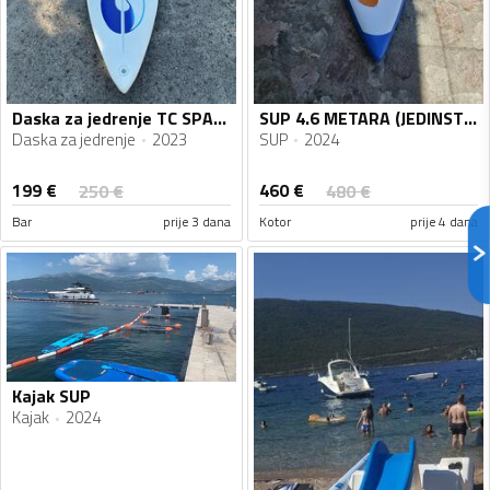
Daska za jedrenje TC SPACER
SUP 4.6 METARA (JEDINSTVENA)!!! BLUEFIN 15' PREMIUM
Daska za jedrenje
2023
SUP
2024
199
€
460
€
250
€
480
€
Bar
prije 3 dana
Kotor
prije 4 dana
Kajak SUP
Kajak
2024