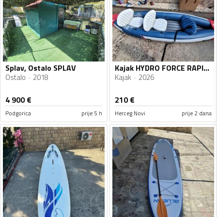
Splav, Ostalo SPLAV
Kajak HYDRO FORCE RAPID X3 KAYAK SET
Ostalo
2018
Kajak
2026
4 900
€
210
€
Podgorica
prije 5 h
Herceg Novi
prije 2 dana