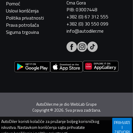
Crna Gora
Pomoć
PIB: 03007448
Uslovi korišćenja
+382 (0) 67 312 555
Politika privatnosti
+382 (0) 30 550 099
Prava potrošača
info@autodiler.me
Sigurna trgovina
AutoDiler.me je dio
WebLab Grupe
Copyright
©
2026. Sva prava zadržana.
AutoDiler
koristi kolačiće za pružanje boljeg korisničkog
PRIHVATI
iskustva. Nastavkom korišćenja sajta prihvatate
I
ZATVORI