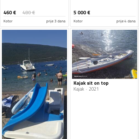
460
€
480
€
5 000
€
Kotor
prije 3 dana
Kotor
prije 4 dana
Kajak sit on top
Kajak
2021