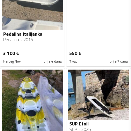
Pedalina Italijanka
Pedalina
2016
3 100
€
550
€
Herceg Novi
prije 4 dana
Tivat
prije 7 dana
SUP Efoil
SUP
2025