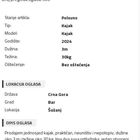
Stanje artikla
:
Polovno
Tip
:
Kajak
Model
:
Kajak
Godište
:
2024
Dužina
:
3
m
Težina
:
30
kg
Oštećenje
:
Bez oštećenja
LOKACIJA OGLASA
Država
Crna Gora
Grad
Bar
Lokacija
Šušanj
OPIS OGLASA
Prodajem jednosjed kajak, praktičan, neuništiv i nepotopiv, dužine
oko 3 m i težine oko 30 kg. Ima dva suva prtljažnika, jedan otvoreni,