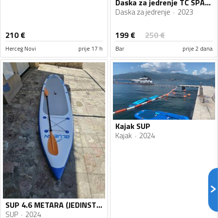
Daska za jedrenje TC SPACER
Daska za jedrenje
2023
199
€
210
€
250
€
Herceg Novi
prije 17 h
Bar
prije 2 dana
Kajak SUP
Kajak
2024
SUP 4.6 METARA (JEDINSTVENA)!!! BLUEFIN 15' PREMIUM
SUP
2024