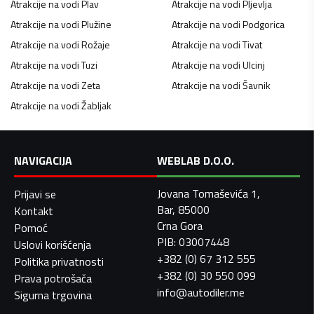
Atrakcije na vodi
Plav
Atrakcije na vodi
Pljevlja
Atrakcije na vodi
Plužine
Atrakcije na vodi
Podgorica
Atrakcije na vodi
Rožaje
Atrakcije na vodi
Tivat
Atrakcije na vodi
Tuzi
Atrakcije na vodi
Ulcinj
Atrakcije na vodi
Zeta
Atrakcije na vodi
Šavnik
Atrakcije na vodi
Žabljak
NAVIGACIJA
WEBLAB D.O.O.
Jovana Tomaševića 1,
Prijavi se
Bar, 85000
Kontakt
Crna Gora
Pomoć
PIB: 03007448
Uslovi korišćenja
+382 (0) 67 312 555
Politika privatnosti
+382 (0) 30 550 099
Prava potrošača
info@autodiler.me
Sigurna trgovina