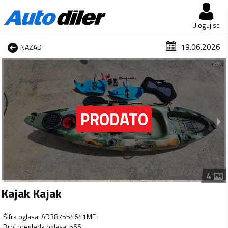
Uloguj se
19.06.2026
NAZAD
1 od 4
4
Kajak Kajak
Šifra oglasa
:
AD387554641ME
Broj pregleda oglasa
:
566