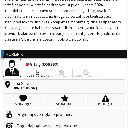
držač za veslo i 4 držača za štapove. Kupljen u jesen 2024. U
kompletu dolaze sklopivo veslo, brzosušeće sjedište, dva bočna
stabilizatora na naduvavanje (mogu se po želji postaviti za veću
stabilnost tokom ribolova), komplet za montažu, gurtna sa španerom.
Kajak staje unutar kabine karavana ili krosovera, a može se voziti i na
krovu. Idealan za ribolov i rekreaciju na moru ili jezeru. Najbolje je da
pišete na Viber, jer ne govorim dobro crnogorski.
KORISNIK
Vitaly
(
CO5557
)
verifikovan telefon
verifikovan email
verifikovana lokacija
Crna Gora
BAR
/
ŠUŠANJ
Sačuvaj oglas
Sačuvaj profil
Prijavi oglas
Pogledaj sve oglase prodavca
Pogledaj oglase iz tvoje okoline