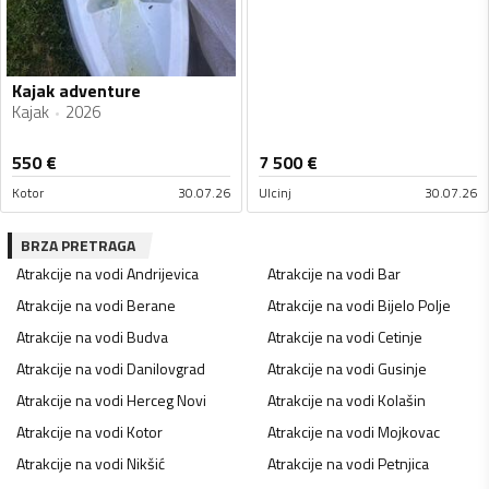
Kajak adventure
Kajak
2026
550
€
7 500
€
Kotor
30.07.26
Ulcinj
30.07.26
BRZA PRETRAGA
Atrakcije na vodi
Andrijevica
Atrakcije na vodi
Bar
Atrakcije na vodi
Berane
Atrakcije na vodi
Bijelo Polje
Atrakcije na vodi
Budva
Atrakcije na vodi
Cetinje
Atrakcije na vodi
Danilovgrad
Atrakcije na vodi
Gusinje
Atrakcije na vodi
Herceg Novi
Atrakcije na vodi
Kolašin
Atrakcije na vodi
Kotor
Atrakcije na vodi
Mojkovac
Atrakcije na vodi
Nikšić
Atrakcije na vodi
Petnjica