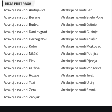
BRZA PRETRAGA
Atrakcije na vodi
Andrijevica
Atrakcije na vodi
Bar
Atrakcije na vodi
Berane
Atrakcije na vodi
Bijelo Polje
Atrakcije na vodi
Budva
Atrakcije na vodi
Cetinje
Atrakcije na vodi
Danilovgrad
Atrakcije na vodi
Gusinje
Atrakcije na vodi
Herceg Novi
Atrakcije na vodi
Kolašin
Atrakcije na vodi
Kotor
Atrakcije na vodi
Mojkovac
Atrakcije na vodi
Nikšić
Atrakcije na vodi
Petnjica
Atrakcije na vodi
Plav
Atrakcije na vodi
Pljevlja
Atrakcije na vodi
Plužine
Atrakcije na vodi
Podgorica
Atrakcije na vodi
Rožaje
Atrakcije na vodi
Tivat
Atrakcije na vodi
Tuzi
Atrakcije na vodi
Ulcinj
Atrakcije na vodi
Zeta
Atrakcije na vodi
Šavnik
Atrakcije na vodi
Žabljak