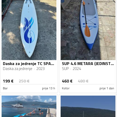
Daska za jedrenje TC SPACER
SUP 4.6 METARA (JEDINSTVENA)!!! BLUEFIN 15' PREMIUM
Daska za jedrenje
2023
SUP
2024
199
€
460
€
250
€
480
€
Bar
prije 13 h
Kotor
prije 1 dan