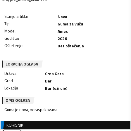
Stanje artikla
:
Novo
Tip
:
Guma za vuču
Model
:
Amex
Godište
:
2026
Oštećenje
:
Bez oštećenja
LOKACIJA OGLASA
Država
Crna Gora
Grad
Bar
Lokacija
Bar (uži dio)
OPIS OGLASA
Guma je nova, neraspakovana
KORISNIK