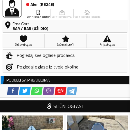
Alen
(
RS248
)
verifikovan telefon
verifikovan email
verifikovana lokacija
Crna Gora
BAR
/
BAR (UŽI DIO)
Sačuvaj oglas
Sačuvaj profil
Prijavi oglas
Pogledaj sve oglase prodavca
Pogledaj oglase iz tvoje okoline
PODIJELI SA PRIJATELJIMA
SLIČNI OGLASI