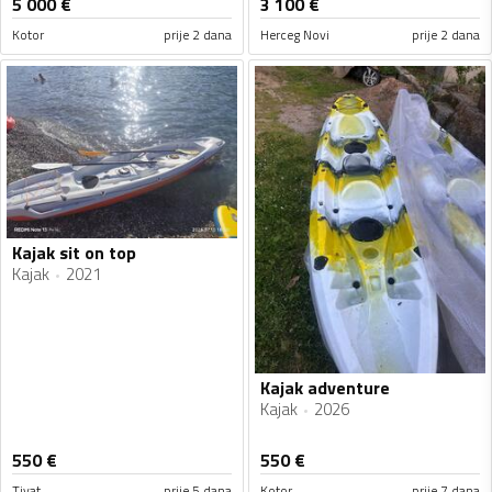
5 000
€
3 100
€
Kotor
prije 2 dana
Herceg Novi
prije 2 dana
Kajak sit on top
Kajak
2021
Kajak adventure
Kajak
2026
550
€
550
€
Tivat
prije 5 dana
Kotor
prije 7 dana