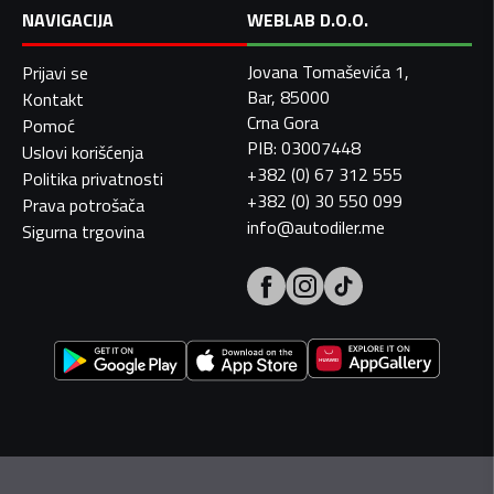
NAVIGACIJA
WEBLAB D.O.O.
Jovana Tomaševića 1,
Prijavi se
Bar, 85000
Kontakt
Crna Gora
Pomoć
PIB: 03007448
Uslovi korišćenja
+382 (0) 67 312 555
Politika privatnosti
+382 (0) 30 550 099
Prava potrošača
info@autodiler.me
Sigurna trgovina