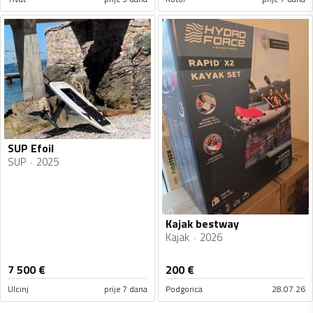
SUP Efoil
SUP
2025
Kajak bestway
Kajak
2026
7 500
€
200
€
Ulcinj
prije 7 dana
Podgorica
28.07.26