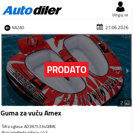
Uloguj se
27.06.2026
NAZAD
1 od 2
2
Guma za vuču Amex
Šifra oglasa
:
AD387533408ME
Broj pregleda oglasa
:
443