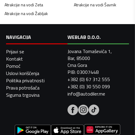
Atrakcije na vodi
Zeta
Atrakcije na vodi
Šavnik
Atrakcije na vodi
Žabljak
NAVIGACIJA
WEBLAB D.O.O.
Jovana Tomaševića 1,
Prijavi se
Bar, 85000
Kontakt
Crna Gora
Pomoć
PIB: 03007448
Uslovi korišćenja
+382 (0) 67 312 555
Politika privatnosti
+382 (0) 30 550 099
Prava potrošača
info@autodiler.me
Sigurna trgovina