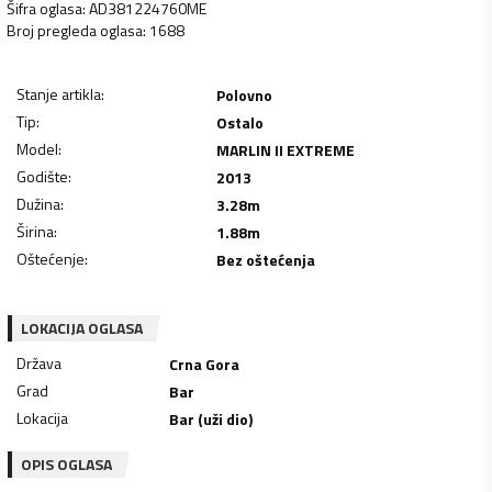
Šifra oglasa
:
AD381224760ME
Broj pregleda oglasa
:
1688
Stanje artikla
:
Polovno
Tip
:
Ostalo
Model
:
MARLIN II EXTREME
Godište
:
2013
Dužina
:
3.28
m
Širina
:
1.88
m
Oštećenje
:
Bez oštećenja
LOKACIJA OGLASA
Država
Crna Gora
Grad
Bar
Lokacija
Bar (uži dio)
OPIS OGLASA