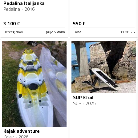
Pedalina Italijanka
Pedalina
2016
3 100
€
550
€
Herceg Novi
prije 5 dana
Tivat
01.08.26
SUP Efoil
SUP
2025
Kajak adventure
Kajak
2026