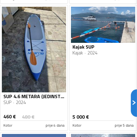
Kajak SUP
Kajak
2024
SUP 4.6 METARA (JEDINSTVENA)!!! BLUEFIN 15' PREMIUM
SUP
2024
460
€
480
€
5 000
€
Kotor
prije 4 dana
Kotor
prije 5 dana