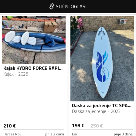
SLIČNI OGLASI
Kajak HYDRO FORCE RAPID X3 KAYAK SET
Kajak
2026
Daska za jedrenje TC SPACER
Daska za jedrenje
2023
199
€
210
€
250
€
Herceg Novi
prije 2 dana
Bar
prije 3 dana