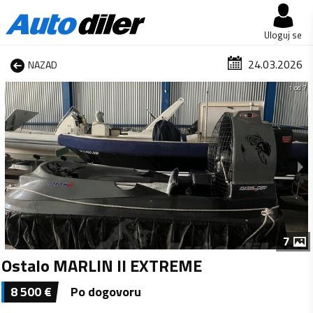
Uloguj se
24.03.2026
NAZAD
1 od 7
7
Ostalo MARLIN II EXTREME
8 500
€
Po dogovoru