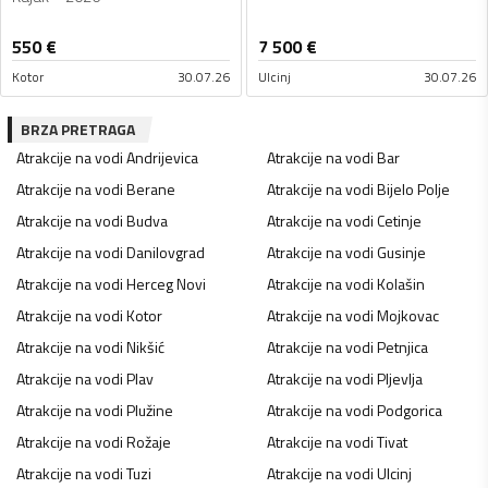
550
€
7 500
€
Kotor
30.07.26
Ulcinj
30.07.26
BRZA PRETRAGA
Atrakcije na vodi
Andrijevica
Atrakcije na vodi
Bar
Atrakcije na vodi
Berane
Atrakcije na vodi
Bijelo Polje
Atrakcije na vodi
Budva
Atrakcije na vodi
Cetinje
Atrakcije na vodi
Danilovgrad
Atrakcije na vodi
Gusinje
Atrakcije na vodi
Herceg Novi
Atrakcije na vodi
Kolašin
Atrakcije na vodi
Kotor
Atrakcije na vodi
Mojkovac
Atrakcije na vodi
Nikšić
Atrakcije na vodi
Petnjica
Atrakcije na vodi
Plav
Atrakcije na vodi
Pljevlja
Atrakcije na vodi
Plužine
Atrakcije na vodi
Podgorica
Atrakcije na vodi
Rožaje
Atrakcije na vodi
Tivat
Atrakcije na vodi
Tuzi
Atrakcije na vodi
Ulcinj