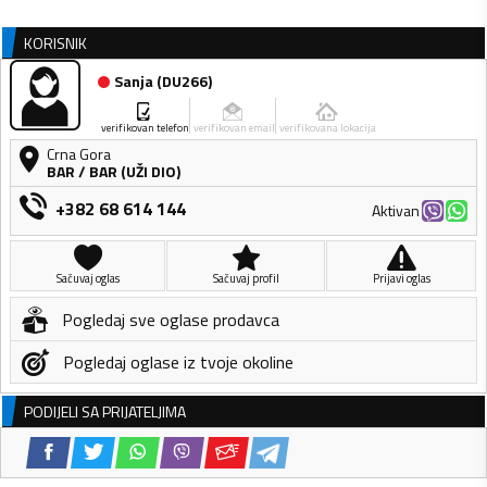
KORISNIK
Sanja
(
DU266
)
verifikovan telefon
verifikovan email
verifikovana lokacija
Crna Gora
BAR
/
BAR (UŽI DIO)
+382 68 614 144
Aktivan
Sačuvaj oglas
Sačuvaj profil
Prijavi oglas
Pogledaj sve oglase prodavca
Pogledaj oglase iz tvoje okoline
PODIJELI SA PRIJATELJIMA