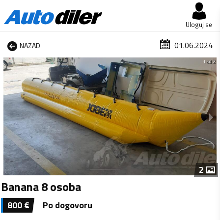
Uloguj se
01.06.2024
NAZAD
1 od 2
2
Banana 8 osoba
800
€
Po dogovoru