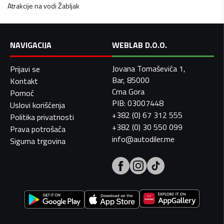
Atrakcije na vodi
Žabljak
NAVIGACIJA
WEBLAB D.O.O.
Jovana Tomaševića 1,
Prijavi se
Bar, 85000
Kontakt
Crna Gora
Pomoć
PIB: 03007448
Uslovi korišćenja
+382 (0) 67 312 555
Politika privatnosti
+382 (0) 30 550 099
Prava potrošača
info@autodiler.me
Sigurna trgovina