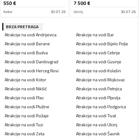
550
€
7 500
€
Kotor
30.07.26
Ulcinj
30.07.26
BRZA PRETRAGA
Atrakcije na vodi
Andrijevica
Atrakcije na vodi
Bar
Atrakcije na vodi
Berane
Atrakcije na vodi
Bijelo Polje
Atrakcije na vodi
Budva
Atrakcije na vodi
Cetinje
Atrakcije na vodi
Danilovgrad
Atrakcije na vodi
Gusinje
Atrakcije na vodi
Herceg Novi
Atrakcije na vodi
Kolašin
Atrakcije na vodi
Kotor
Atrakcije na vodi
Mojkovac
Atrakcije na vodi
Nikšić
Atrakcije na vodi
Petnjica
Atrakcije na vodi
Plav
Atrakcije na vodi
Pljevlja
Atrakcije na vodi
Plužine
Atrakcije na vodi
Podgorica
Atrakcije na vodi
Rožaje
Atrakcije na vodi
Tivat
Atrakcije na vodi
Tuzi
Atrakcije na vodi
Ulcinj
Atrakcije na vodi
Zeta
Atrakcije na vodi
Šavnik