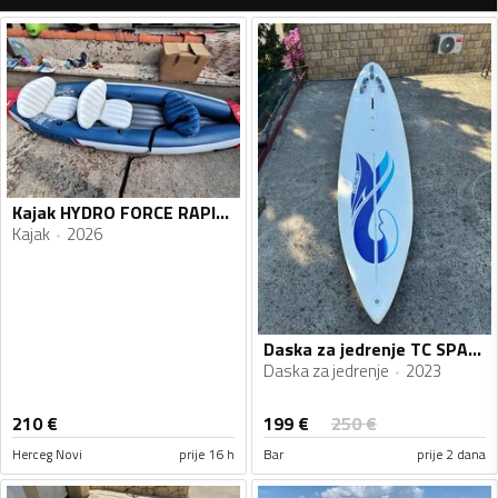
Kajak HYDRO FORCE RAPID X3 KAYAK SET
Kajak
2026
Daska za jedrenje TC SPACER
Daska za jedrenje
2023
199
€
210
€
250
€
Herceg Novi
prije 16 h
Bar
prije 2 dana