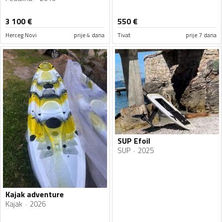
3 100
€
550
€
Herceg Novi
prije 4 dana
Tivat
prije 7 dana
SUP Efoil
SUP
2025
Kajak adventure
Kajak
2026