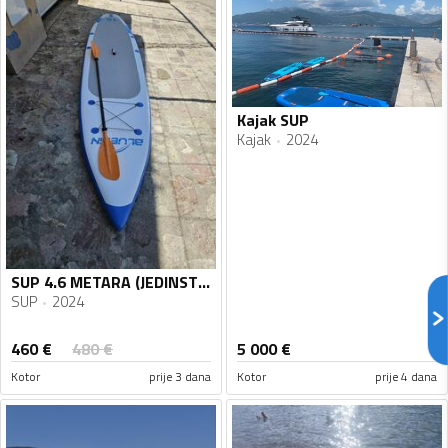
Kajak SUP
Kajak
2024
SUP 4.6 METARA (JEDINSTVENA)!!! BLUEFIN 15' PREMIUM
SUP
2024
460
€
480
€
5 000
€
Kotor
prije 3 dana
Kotor
prije 4 dana