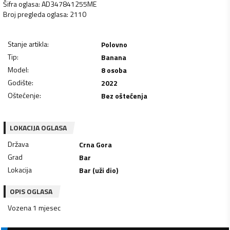
Šifra oglasa
:
AD347841255ME
Broj pregleda oglasa
:
2110
Stanje artikla
:
Polovno
Tip
:
Banana
Model
:
8 osoba
Godište
:
2022
Oštećenje
:
Bez oštećenja
LOKACIJA OGLASA
Država
Crna Gora
Grad
Bar
Lokacija
Bar (uži dio)
OPIS OGLASA
Vozena 1 mjesec