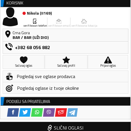
KORISNIK
Nikola
(
II169
)
verifikovan telefon
verifikovan email
verifikovana lokacija
Crna Gora
BAR
/
BAR (UŽI DIO)
+382 68 056 882
Sačuvaj oglas
Sačuvaj profil
Prijavi oglas
Pogledaj sve oglase prodavca
Pogledaj oglase iz tvoje okoline
PODIJELI SA PRIJATELJIMA
SLIČNI OGLASI