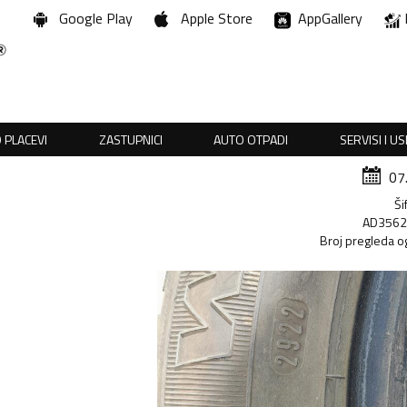
Google Play
Apple Store
AppGallery
 PLACEVI
ZASTUPNICI
AUTO OTPADI
SERVISI I U
07
Ši
AD356
Broj pregleda o