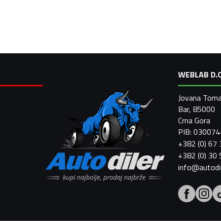
WEBLAB D.O
Jovana Toma
Bar, 85000
Crna Gora
PIB: 03007
+382 (0) 67
+382 (0) 30
info@autodi