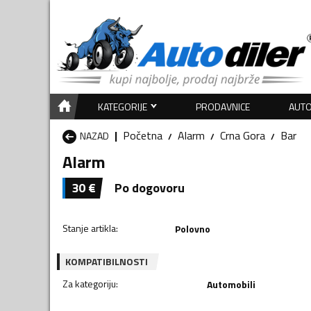
KATEGORIJE
PRODAVNICE
AUTO
Početna
Alarm
Crna Gora
Bar
NAZAD
Alarm
30
€
Po dogovoru
Stanje artikla
:
Polovno
KOMPATIBILNOSTI
Za kategoriju
:
Automobili