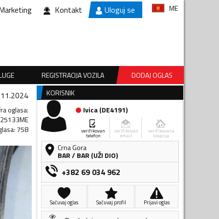
ME
Marketing
Kontakt
Uloguj se
SLUGE
REGISTRACIJA VOZILA
DODAJ OGLAS
KORISNIK
.11.2024
fra oglasa
:
Ivica
(
DE4191
)
225133ME
glasa
:
758
verifikovan
verifikovan
verifikovana
telefon
email
lokacija
Crna Gora
BAR
/
BAR (UŽI DIO)
+382 69 034 962
Sačuvaj oglas
Sačuvaj profil
Prijavi oglas