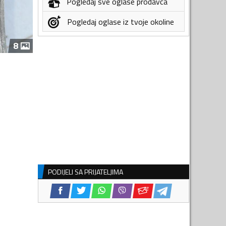
Pogledaj sve oglase prodavca
Pogledaj oglase iz tvoje okoline
8
PODIJELI SA PRIJATELJIMA