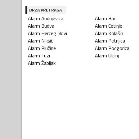
BRZA PRETRAGA
Alarm
Andrijevica
Alarm
Bar
Alarm
Budva
Alarm
Cetinje
Alarm
Herceg Novi
Alarm
Kolašin
Alarm
Nikšić
Alarm
Petnjica
Alarm
Plužine
Alarm
Podgorica
Alarm
Tuzi
Alarm
Ulcinj
Alarm
Žabljak