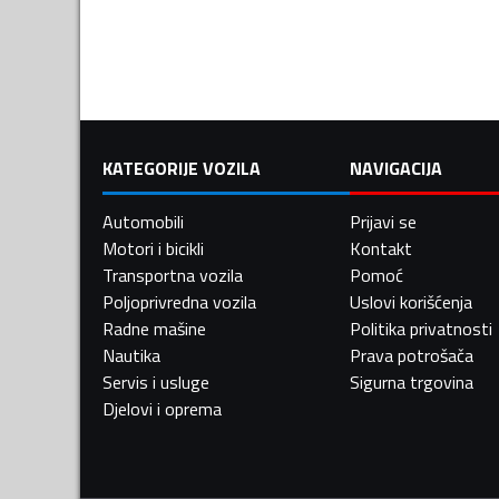
KATEGORIJE VOZILA
NAVIGACIJA
Automobili
Prijavi se
Motori i bicikli
Kontakt
Transportna vozila
Pomoć
Poljoprivredna vozila
Uslovi korišćenja
Radne mašine
Politika privatnosti
Nautika
Prava potrošača
Servis i usluge
Sigurna trgovina
Djelovi i oprema