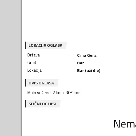
LOKACIJA OGLASA
Država
Crna Gora
Grad
Bar
Lokacija
Bar (uži dio)
OPIS OGLASA
Malo vožene, 2 kom, 30€ kom
SLIČNI OGLASI
Nema