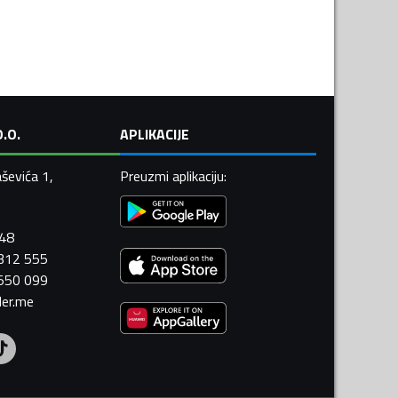
.O.
APLIKACIJE
ševića 1,
Preuzmi aplikaciju
:
448
 312 555
 550 099
ler.me