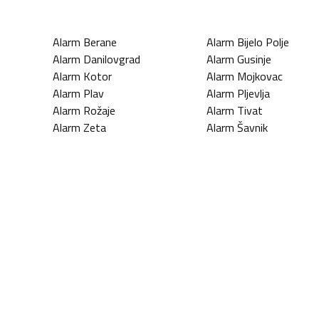
Alarm
Berane
Alarm
Bijelo Polje
Alarm
Danilovgrad
Alarm
Gusinje
Alarm
Kotor
Alarm
Mojkovac
Alarm
Plav
Alarm
Pljevlja
Alarm
Rožaje
Alarm
Tivat
Alarm
Zeta
Alarm
Šavnik