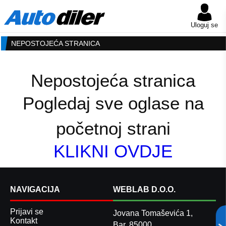
Uloguj se
NEPOSTOJEĆA STRANICA
Nepostojeća stranica
Pogledaj sve oglase na
početnoj strani
KLIKNI OVDJE
NAVIGACIJA
WEBLAB D.O.O.
Prijavi se
Jovana Tomaševića 1,
Kontakt
Bar, 85000