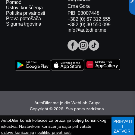
Pomoć
Crna Gora
Uslovi korišćenja
Politika privatnosti
PIB: 03007448
Prava potrošača
+382 (0) 67 312 555
Sigurna trgovina
+382 (0) 30 550 099
info@autodiler.me
AutoDiler.me je dio
WebLab Grupe
Copyright
©
2026. Sva prava zadržana.
AutoDiler
koristi kolačiće za pružanje boljeg korisničkog
PRIHVATI
iskustva. Nastavkom korišćenja sajta prihvatate
I
ZATVORI
uslove korišćenja
i
politiku privatnosti
.