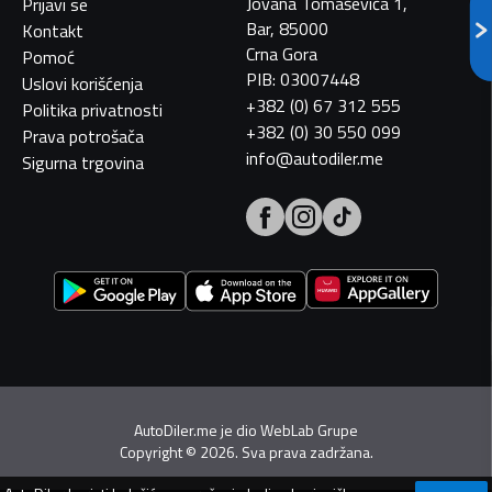
Jovana Tomaševića 1,
Prijavi se
Bar, 85000
Kontakt
Crna Gora
Pomoć
PIB: 03007448
Uslovi korišćenja
+382 (0) 67 312 555
Politika privatnosti
+382 (0) 30 550 099
Prava potrošača
info@autodiler.me
Sigurna trgovina
AutoDiler.me je dio
WebLab Grupe
Copyright
©
2026. Sva prava zadržana.