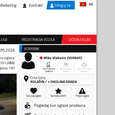
ME
Marketing
Kontakt
Uloguj se
SLUGE
REGISTRACIJA VOZILA
DODAJ OGLAS
KORISNIK
.05.2026
fra oglasa
:
Miko Vlahovic
(
VU6645
)
875128ME
glasa
:
187
verifikovan
verifikovan
verifikovana
telefon
email
lokacija
Crna Gora
KOLAŠIN
/
> OKOLINA GRADA
Sačuvaj oglas
Sačuvaj profil
Prijavi oglas
Pogledaj sve oglase prodavca