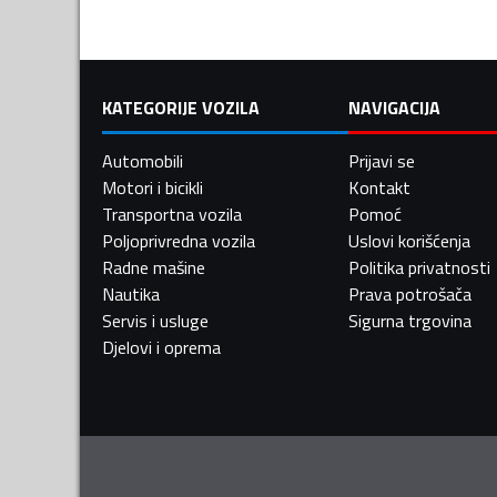
KATEGORIJE VOZILA
NAVIGACIJA
Automobili
Prijavi se
Motori i bicikli
Kontakt
Transportna vozila
Pomoć
Poljoprivredna vozila
Uslovi korišćenja
Radne mašine
Politika privatnosti
Nautika
Prava potrošača
Servis i usluge
Sigurna trgovina
Djelovi i oprema