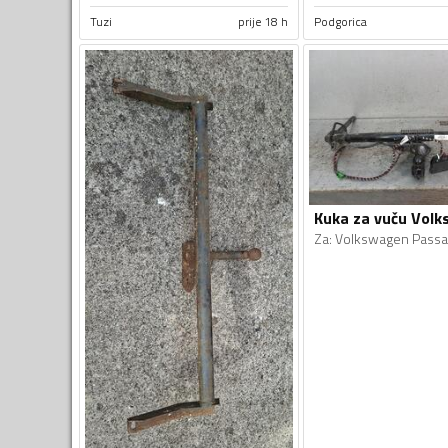
Tuzi
prije 18 h
Podgorica
Kuka za vuču Vol
Za
:
Volkswagen Passa