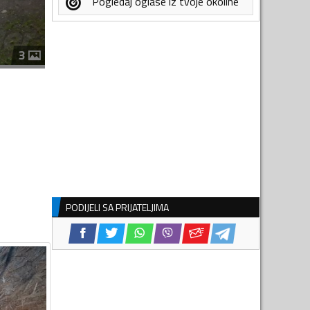
Pogledaj oglase iz tvoje okoline
3
PODIJELI SA PRIJATELJIMA