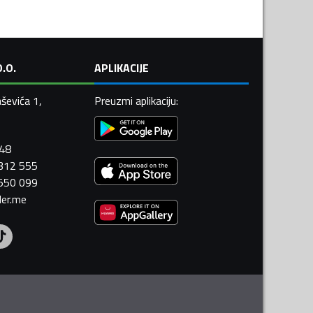
.O.
APLIKACIJE
ševića 1,
Preuzmi aplikaciju
:
448
 312 555
 550 099
ler.me