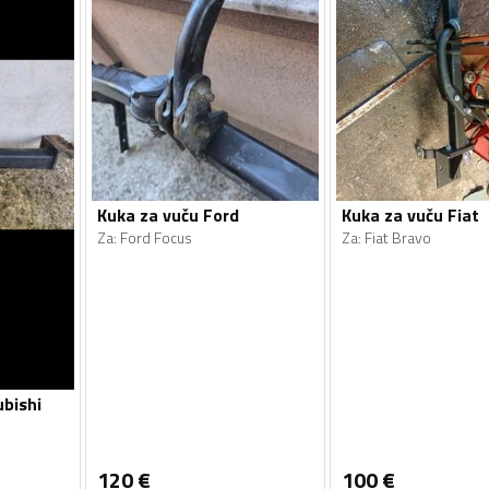
Kuka za vuču Ford
Kuka za vuču Fiat
Za
:
Ford Focus
Za
:
Fiat Bravo
ubishi
120
€
100
€