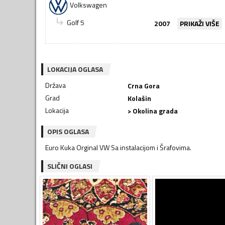
Volkswagen
Golf 5
2007
PRIKAŽI VIŠE
LOKACIJA OGLASA
Država
Crna Gora
Grad
Kolašin
Lokacija
> Okolina grada
OPIS OGLASA
Euro Kuka Orginal VW Sa instalacijom i Šrafovima.
SLIČNI OGLASI