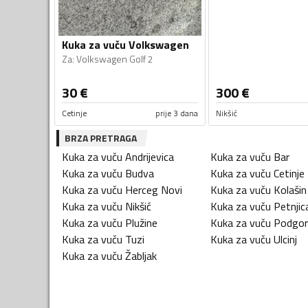
Kuka za vuču Volkswagen
Za
:
Volkswagen Golf 2
30
€
300
€
Cetinje
prije 3 dana
Nikšić
BRZA PRETRAGA
Kuka za vuču
Andrijevica
Kuka za vuču
Bar
Kuka za vuču
Budva
Kuka za vuču
Cetinje
Kuka za vuču
Herceg Novi
Kuka za vuču
Kolašin
Kuka za vuču
Nikšić
Kuka za vuču
Petnjic
Kuka za vuču
Plužine
Kuka za vuču
Podgor
Kuka za vuču
Tuzi
Kuka za vuču
Ulcinj
Kuka za vuču
Žabljak