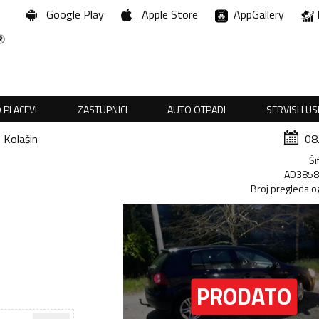
Google Play
Apple Store
AppGallery
 PLACEVI
ZASTUPNICI
AUTO OTPADI
SERVISI I U
Kolašin
08
Ši
AD385
Broj pregleda o