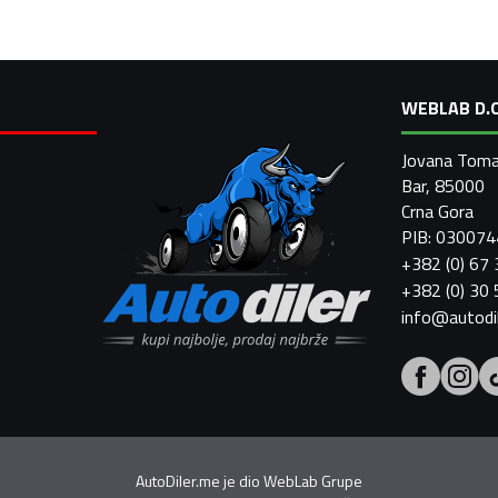
WEBLAB D.O
Jovana Toma
Bar, 85000
Crna Gora
PIB: 03007
+382 (0) 67
+382 (0) 30
info@autodi
AutoDiler.me je dio
WebLab Grupe