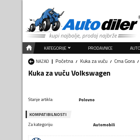
KATEGORIJE
PRODAVNICE
AUTO
Početna
Kuka za vuču
Crna Gora
NAZAD
Kuka za vuču Volkswagen
Stanje artikla
:
Polovno
KOMPATIBILNOSTI
Za kategoriju
:
Automobili