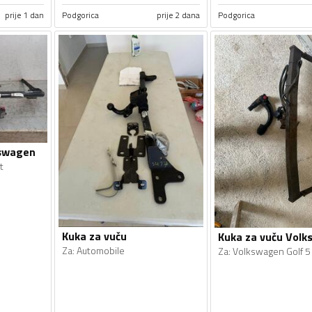
prije 1 dan
Podgorica
prije 2 dana
Podgorica
kswagen
t
Kuka za vuču
Kuka za vuču Vol
Za
:
Automobile
Za
:
Volkswagen Golf 5