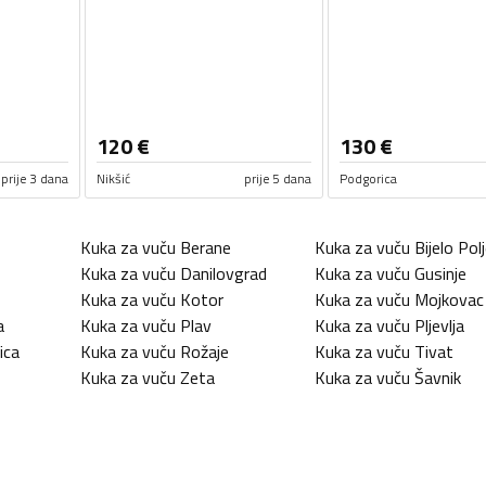
120
€
130
€
prije 3 dana
Nikšić
prije 5 dana
Podgorica
Kuka za vuču
Berane
Kuka za vuču
Bijelo Pol
Kuka za vuču
Danilovgrad
Kuka za vuču
Gusinje
Kuka za vuču
Kotor
Kuka za vuču
Mojkovac
a
Kuka za vuču
Plav
Kuka za vuču
Pljevlja
ica
Kuka za vuču
Rožaje
Kuka za vuču
Tivat
Kuka za vuču
Zeta
Kuka za vuču
Šavnik