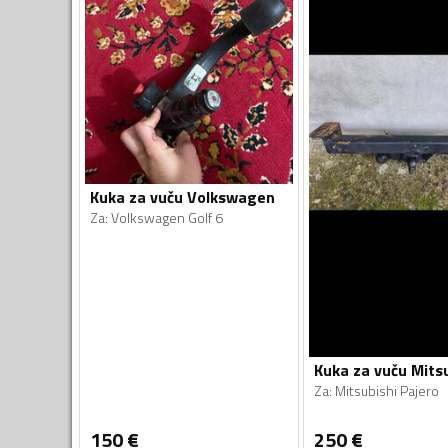
Kuka za vuču Volkswagen
Za
:
Volkswagen Golf 6
Kuka za vuču Mits
Za
:
Mitsubishi Pajero
150
€
250
€