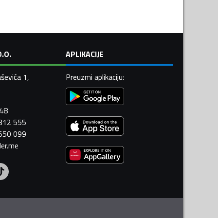
.O.
APLIKACIJE
ševića 1,
Preuzmi aplikaciju
:
448
 312 555
 550 099
ler.me