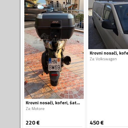
Za
:
Volkswagen
Krovni nosači, koferi, šatori i galerije
Za
:
Motore
220
€
450
€