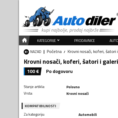
KATEGORIJE
PRODAVNICE
AUTO
Početna
Krovni nosači, koferi, šatori i
NAZAD
Krovni nosači, koferi, šatori i galer
100
€
Po dogovoru
Stanje artikla
:
Polovno
Vrsta
:
Krovni nosači
KOMPATIBILNOSTI
Za kategoriju
:
Automobili