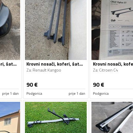
Krovni nosači, koferi, šatori i galerije
Krovni nosači, koferi, šatori i galerije
Za
:
Renault Kangoo
Za
:
Citroen C4
90
€
90
€
prije 1 dan
Podgorica
prije 1 dan
Podgorica