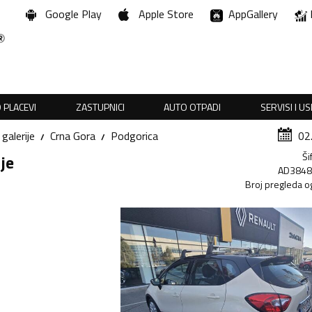
Google Play
Apple Store
AppGallery
 PLACEVI
ZASTUPNICI
AUTO OTPADI
SERVISI I U
 galerije
Crna Gora
Podgorica
02
Ši
ije
AD384
Broj pregleda o