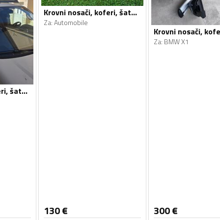
Krovni nosači, koferi, šatori i galerije
Za
:
Automobile
Za
:
BMW X1
Krovni nosači, koferi, šatori i galerije
130
€
300
€