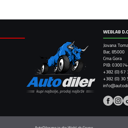
WEBLAB D.O
Jovana Toma
Bar, 85000
Crna Gora
PIB: 03007
+382 (0) 67
+382 (0) 30
info@autodi
AutoDiler.me je dio
WebLab Grupe