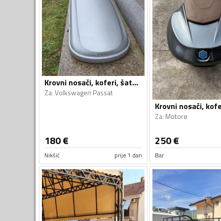
Krovni nosači, koferi, šatori i galerije
Za
:
Volkswagen Passat
Za
:
Motore
180
€
250
€
Nikšić
prije 1 dan
Bar