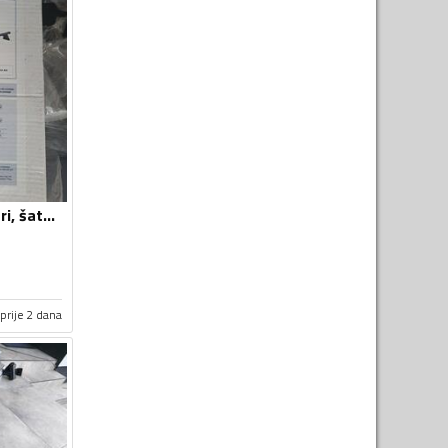
Krovni nosači, koferi, šatori i galerije
prije 2 dana