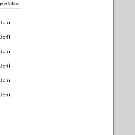
prije 6 dana
tori i
tori i
tori i
tori i
tori i
tori i