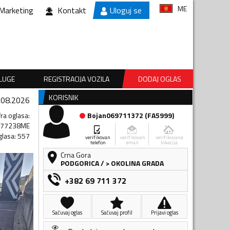
ME
Marketing
Kontakt
Uloguj se
SLUGE
REGISTRACIJA VOZILA
DODAJ OGLAS
KORISNIK
.08.2026
fra oglasa
:
Bojan069711372
(
FA5999
)
877238ME
glasa
:
557
verifikovan
verifikovan
verifikovana
telefon
email
lokacija
Crna Gora
PODGORICA
/
> OKOLINA GRADA
+382 69 711 372
Sačuvaj oglas
Sačuvaj profil
Prijavi oglas