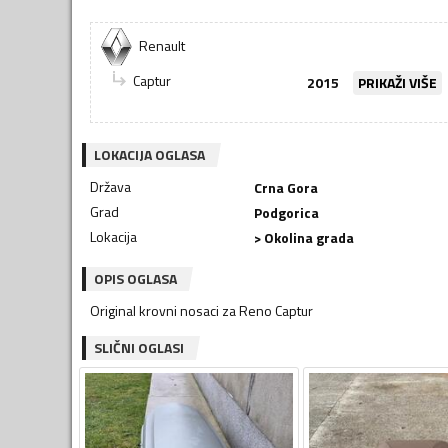
Renault
Captur
2015
PRIKAŽI VIŠE
LOKACIJA OGLASA
Država
Crna Gora
Grad
Podgorica
Lokacija
> Okolina grada
OPIS OGLASA
Original krovni nosaci za Reno Captur
SLIČNI OGLASI