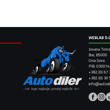
WEBLAB D.O
Jovana Toma
Bar, 85000
Crna Gora
PIB: 03007
+382 (0) 67
+382 (0) 30
info@autodi