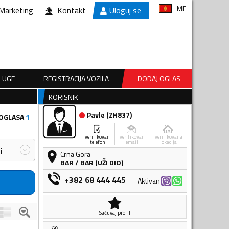
ME
Marketing
Kontakt
Uloguj se
SLUGE
REGISTRACIJA VOZILA
DODAJ OGLAS
KORISNIK
Pavle
(
ZH837
)
 OGLASA
1
verifikovan
verifikovan
verifikovana
telefon
email
lokacija
i
Crna Gora
BAR
/
BAR (UŽI DIO)
+382 68 444 445
Aktivan
Sačuvaj profil