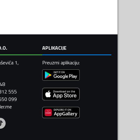
.O.
APLIKACIJE
ševića 1,
Preuzmi aplikaciju
:
448
 312 555
 550 099
ler.me