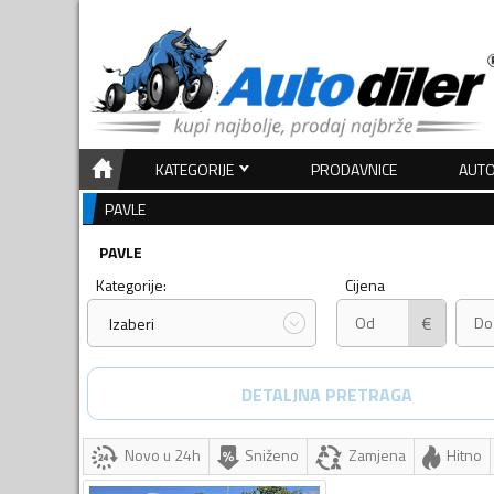
KATEGORIJE
PRODAVNICE
AUTO
PAVLE
PAVLE
Kategorije:
Cijena
€
Izaberi
DETALJNA PRETRAGA
Novo u 24h
Sniženo
Zamjena
Hitno