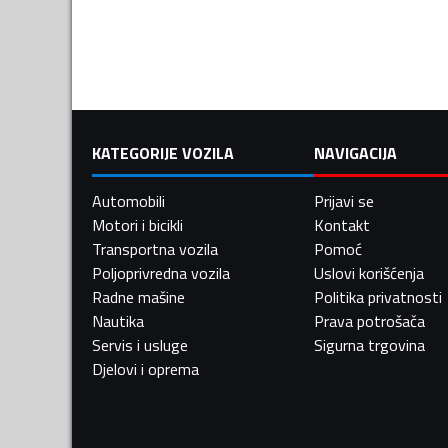
KATEGORIJE VOZILA
NAVIGACIJA
Automobili
Prijavi se
Motori i bicikli
Kontakt
Transportna vozila
Pomoć
Poljoprivredna vozila
Uslovi korišćenja
Radne mašine
Politika privatnosti
Nautika
Prava potrošača
Servis i usluge
Sigurna trgovina
Djelovi i oprema