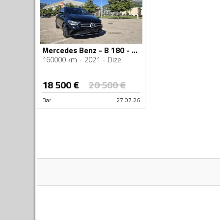
Mercedes Benz - B 180 - 2.0
160000 km
2021
Dizel
18 500
€
20 500
€
Bar
27.07.26