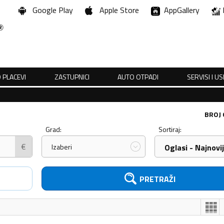
Google Play
Apple Store
AppGallery
 PLACEVI
ZASTUPNICI
AUTO OTPADI
SERVISI I U
BROJ
Grad:
Sortiraj:
€
Izaberi
Oglasi - Najnovij
PRETRAŽI