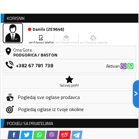
KORISNIK
Danilo
(
ZE9646
)
verifikovan telefon
verifikovan email
verifikovana lokacija
Crna Gora
PODGORICA
/
BASTON
+382 67 781 738
Aktivan
Sačuvaj profil
Pogledaj sve oglase prodavca
Pogledaj oglase iz tvoje okoline
PODIJELI SA PRIJATELJIMA