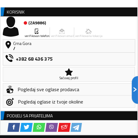
KORISNIK
(
ZA9886
)
verifikovan telefon
verifikovan email
verifikovana lokacija
Crna Gora
/
+382 68 436 375
Sačuvaj profil
Pogledaj sve oglase prodavca
Pogledaj oglase iz tvoje okoline
PODIJELI SA PRIJATELJIMA