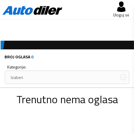
Uloguj se
BROJ OGLASA
0
Kategorije:
Izaberi
Trenutno nema oglasa