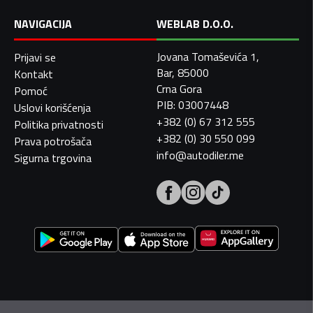
NAVIGACIJA
WEBLAB D.O.O.
Jovana Tomaševića 1,
Prijavi se
Bar, 85000
Kontakt
Crna Gora
Pomoć
PIB: 03007448
Uslovi korišćenja
+382 (0) 67 312 555
Politika privatnosti
+382 (0) 30 550 099
Prava potrošača
info@autodiler.me
Sigurna trgovina