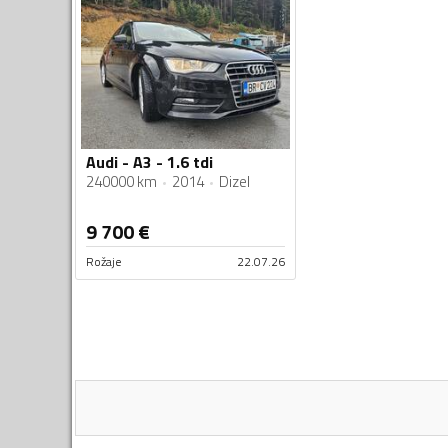
Audi - A3 - 1.6 tdi
240000 km
2014
Dizel
9 700
€
Rožaje
22.07.26