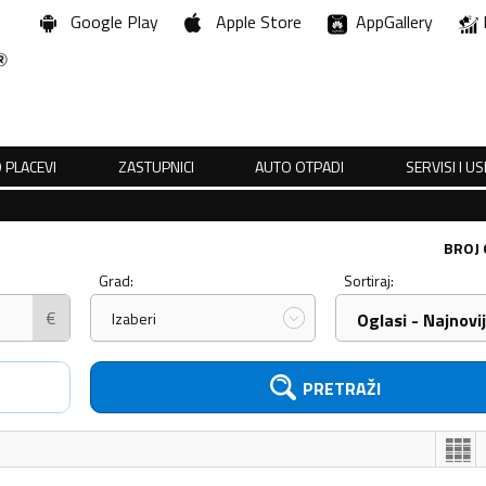
Google Play
Apple Store
AppGallery
 PLACEVI
ZASTUPNICI
AUTO OTPADI
SERVISI I U
BROJ
Grad:
Sortiraj:
€
Izaberi
Oglasi - Najnovij
PRETRAŽI