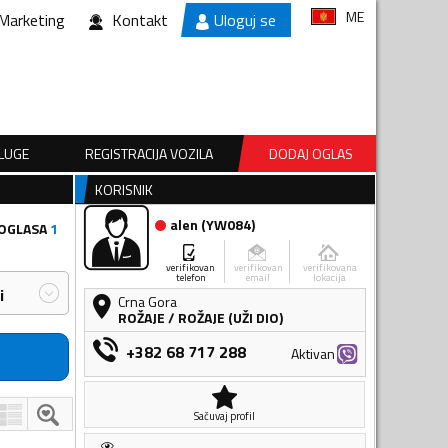
ME
Marketing
Kontakt
Uloguj se
SLUGE
REGISTRACIJA VOZILA
DODAJ OGLAS
KORISNIK
alen
(
YW084
)
 OGLASA
1
verifikovan
verifikovan
verifikovana
telefon
email
lokacija
i
Crna Gora
ROŽAJE
/
ROŽAJE (UŽI DIO)
+382 68 717 288
Aktivan
Sačuvaj profil