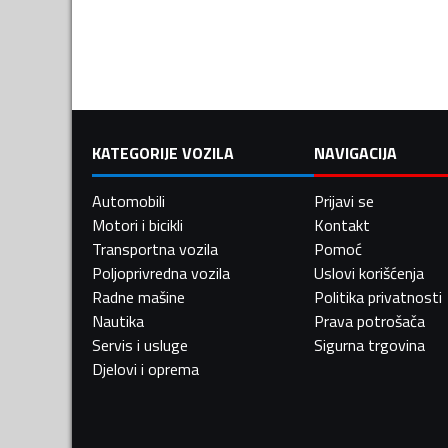
KATEGORIJE VOZILA
NAVIGACIJA
Automobili
Prijavi se
Motori i bicikli
Kontakt
Transportna vozila
Pomoć
Poljoprivredna vozila
Uslovi korišćenja
Radne mašine
Politika privatnosti
Nautika
Prava potrošača
Servis i usluge
Sigurna trgovina
Djelovi i oprema