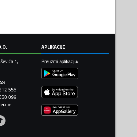
.O.
APLIKACIJE
ševića 1,
Preuzmi aplikaciju
:
448
 312 555
 550 099
ler.me