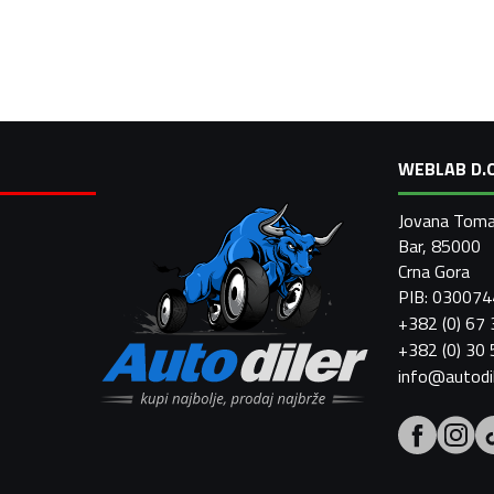
WEBLAB D.O
Jovana Toma
Bar, 85000
Crna Gora
PIB: 03007
+382 (0) 67
+382 (0) 30
info@autodi