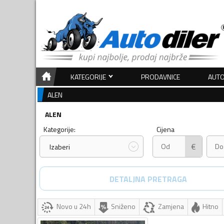
KATEGORIJE
PRODAVNICE
AUTO
ALEN
ALEN
Kategorije:
Cijena
€
Izaberi
DETALJNA PRETRAGA
Novo u 24h
Sniženo
Zamjena
Hitno