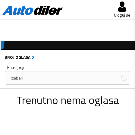
Uloguj se
BROJ OGLASA
0
Kategorije:
Izaberi
Trenutno nema oglasa