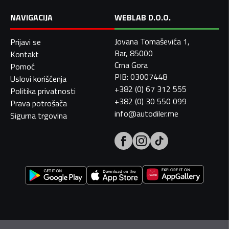
NAVIGACIJA
WEBLAB D.O.O.
Jovana Tomaševića 1,
Prijavi se
Bar, 85000
Kontakt
Crna Gora
Pomoć
PIB: 03007448
Uslovi korišćenja
+382 (0) 67 312 555
Politika privatnosti
+382 (0) 30 550 099
Prava potrošača
info@autodiler.me
Sigurna trgovina