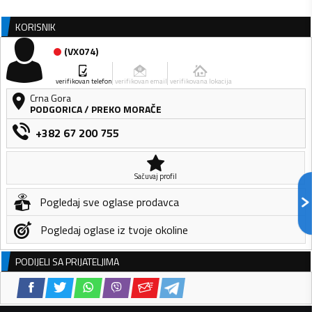
KORISNIK
(
VX074
)
verifikovan telefon
verifikovan email
verifikovana lokacija
Crna Gora
PODGORICA
/
PREKO MORAČE
+382 67 200 755
Sačuvaj profil
Pogledaj sve oglase prodavca
Pogledaj oglase iz tvoje okoline
PODIJELI SA PRIJATELJIMA