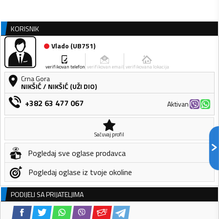
KORISNIK
Vlado
(
UB751
)
verifikovan telefon
verifikovan email
verifikovana lokacija
Crna Gora
NIKŠIĆ
/
NIKŠIĆ (UŽI DIO)
+382 63 477 067
Aktivan
Sačuvaj profil
Pogledaj sve oglase prodavca
Pogledaj oglase iz tvoje okoline
PODIJELI SA PRIJATELJIMA