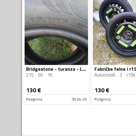
Bridgestone - turanza - Ljetnja guma
215
60
16
Automobili
3
r19i
130
€
130
€
Podgorica
30.04.26
Podgorica