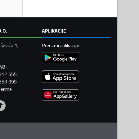
.O.
APLIKACIJE
ševića 1,
Preuzmi aplikaciju
:
448
 312 555
 550 099
ler.me