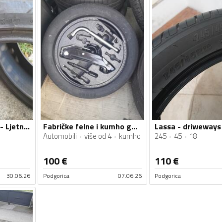
Continental - cont - Ljetnja guma
Fabričke felne i kumho gume
Automobili
više od 4
kumho
245
45
18
100
€
110
€
30.06.26
Podgorica
07.06.26
Podgorica