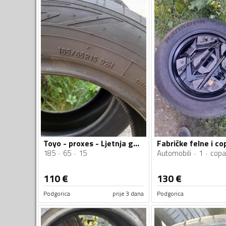
Toyo - proxes - Ljetnja guma
185
65
15
Automobili
1
copa
110
€
130
€
Podgorica
prije 3 dana
Podgorica