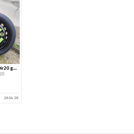
Fabričke felne i r19ir20 gume
r20
26.04.26