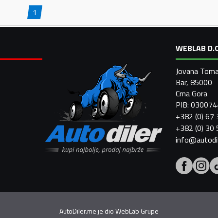
1
WEBLAB D.O
Jovana Toma
Bar, 85000
Crna Gora
PIB: 03007
+382 (0) 67
+382 (0) 30
info@autodi
AutoDiler.me je dio
WebLab Grupe