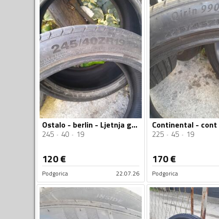
Ostalo - berlin - Ljetnja guma
245
40
19
225
45
19
120
€
170
€
Podgorica
22.07.26
Podgorica