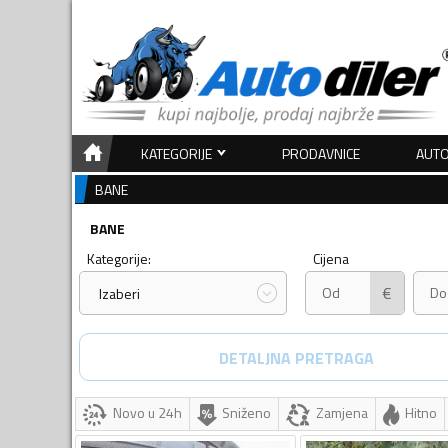
KATEGORIJE
PRODAVNICE
AUTO
BANE
BANE
Kategorije:
Cijena
€
Izaberi
DETALJNA PRETRAGA
Novo u 24h
Sniženo
Zamjena
Hitno