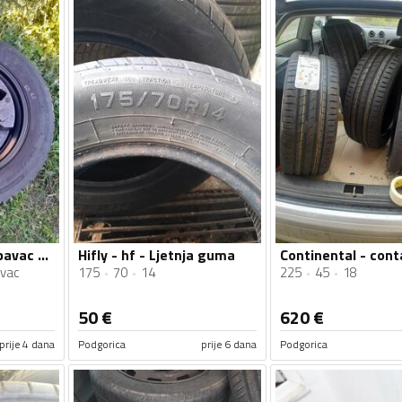
Fabričke felne i copavac gume
Hifly - hf - Ljetnja guma
vac
175
70
14
225
45
18
50
€
620
€
prije 4 dana
Podgorica
prije 6 dana
Podgorica