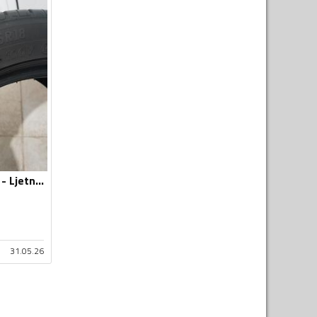
Lassa - driweways - Ljetnja guma
31.05.26