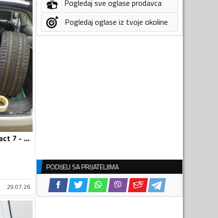
Pogledaj sve oglase prodavca
Pogledaj oglase iz tvoje okoline
Continental - contact 7 - Ljetnja guma
PODIJELI SA PRIJATELJIMA
29.07.26