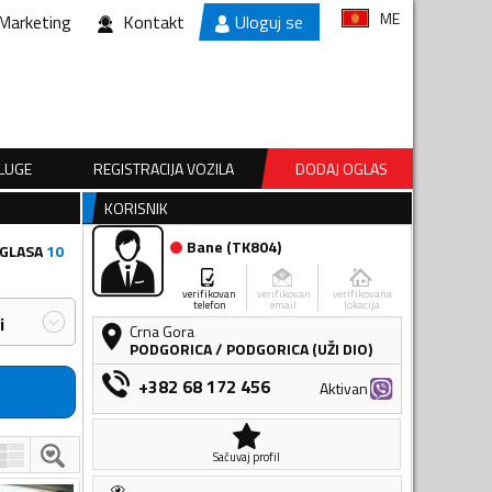
ME
Marketing
Kontakt
Uloguj se
SLUGE
REGISTRACIJA VOZILA
DODAJ OGLAS
KORISNIK
Bane
(
TK804
)
GLASA
10
verifikovan
verifikovan
verifikovana
telefon
email
lokacija
i
Crna Gora
PODGORICA
/
PODGORICA (UŽI DIO)
+382 68 172 456
Aktivan
Sačuvaj profil