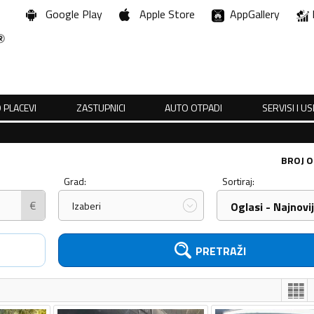
Google Play
Apple Store
AppGallery
 PLACEVI
ZASTUPNICI
AUTO OTPADI
SERVISI I U
BROJ O
Grad:
Sortiraj:
€
Izaberi
Oglasi - Najnovij
PRETRAŽI