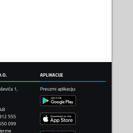
.O.
APLIKACIJE
ševića 1,
Preuzmi aplikaciju
:
448
 312 555
 550 099
ler.me