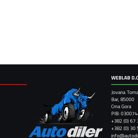
WEBLAB D.O
Jovana Toma
Bar, 85000
Crna Gora
PIB: 03007
+382 (0) 67
+382 (0) 30
info@autodi