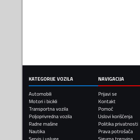
KATEGORIJE VOZILA
NAVIGACIJA
Automobili
Prijavi se
Motori i bicikli
Kontakt
Transportna vozila
Pomoć
Poljoprivredna vozila
Uslovi korišćenja
Radne mašine
Politika privatnosti
Nautika
Prava potrošača
Servis i usluge
Sigurna trgovina