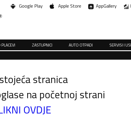
Google Play
Apple Store
AppGallery
 PLACEVI
ZASTUPNICI
AUTO OTPADI
SERVISI I U
tojeća stranica
glase na početnoj strani
LIKNI OVDJE