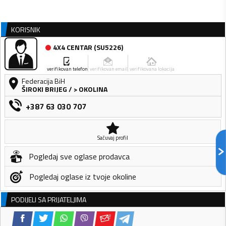
KORISNIK
4X4 CENTAR
(
SU5226
)
verifikovan telefon
verifikovan email
verifikovana lokacija
Federacija BiH
ŠIROKI BRIJEG
/
> OKOLINA
+387 63 030 707
Sačuvaj profil
Pogledaj sve oglase prodavca
Pogledaj oglase iz tvoje okoline
PODIJELI SA PRIJATELJIMA