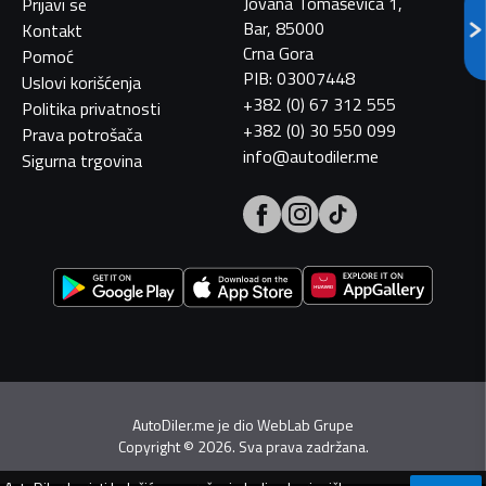
Jovana Tomaševića 1,
Prijavi se
Bar, 85000
Kontakt
Crna Gora
Pomoć
PIB: 03007448
Uslovi korišćenja
+382 (0) 67 312 555
Politika privatnosti
+382 (0) 30 550 099
Prava potrošača
info@autodiler.me
Sigurna trgovina
AutoDiler.me je dio
WebLab Grupe
Copyright
©
2026. Sva prava zadržana.