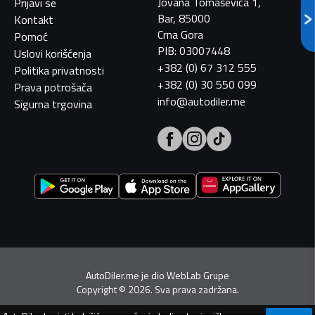
Jovana Tomaševića 1,
Prijavi se
Bar, 85000
Kontakt
Crna Gora
Pomoć
PIB: 03007448
Uslovi korišćenja
+382 (0) 67 312 555
Politika privatnosti
+382 (0) 30 550 099
Prava potrošača
info@autodiler.me
Sigurna trgovina
AutoDiler.me je dio
WebLab Grupe
Copyright
©
2026. Sva prava zadržana.