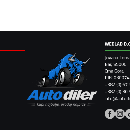
WEBLAB D.O
Jovana Toma
Bar, 85000
Crna Gora
PIB: 03007
+382 (0) 67
+382 (0) 30
info@autodi