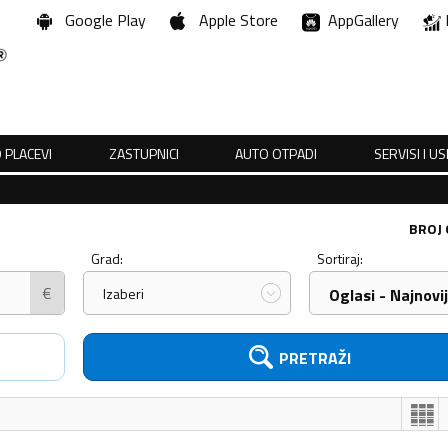
Google Play
Apple Store
AppGallery
 PLACEVI
ZASTUPNICI
AUTO OTPADI
SERVISI I U
BROJ
Grad:
Sortiraj:
€
Izaberi
Oglasi - Najnovij
PRETRAŽI