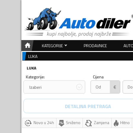
KATEGORIJE
PRODAVNICE
AUTO
LUKA
LUKA
Kategorije:
Cijena
€
Izaberi
DETALJNA PRETRAGA
Novo u 24h
Sniženo
Zamjena
Hitno