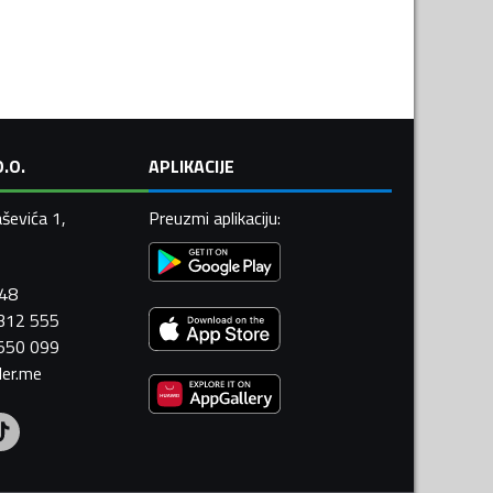
.O.
APLIKACIJE
ševića 1,
Preuzmi aplikaciju
:
448
 312 555
 550 099
ler.me