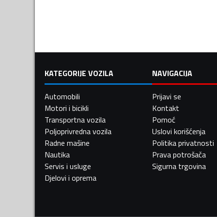
KATEGORIJE VOZILA
NAVIGACIJA
Automobili
Prijavi se
Motori i bicikli
Kontakt
Transportna vozila
Pomoć
Poljoprivredna vozila
Uslovi korišćenja
Radne mašine
Politika privatnosti
Nautika
Prava potrošača
Servis i usluge
Sigurna trgovina
Djelovi i oprema