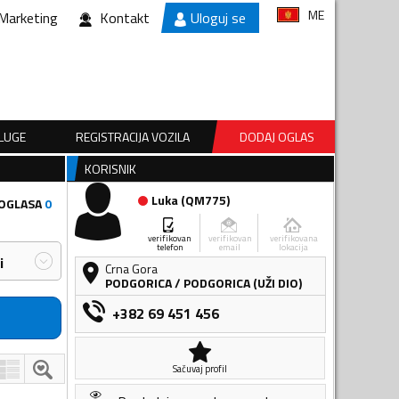
ME
Marketing
Kontakt
Uloguj se
SLUGE
REGISTRACIJA VOZILA
DODAJ OGLAS
KORISNIK
Luka
(
QM775
)
 OGLASA
0
verifikovan
verifikovan
verifikovana
telefon
email
lokacija
i
Crna Gora
PODGORICA
/
PODGORICA (UŽI DIO)
+382 69 451 456
Sačuvaj profil