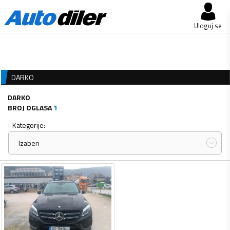
Uloguj se
DARKO
DARKO
BROJ OGLASA
1
Kategorije:
Izaberi