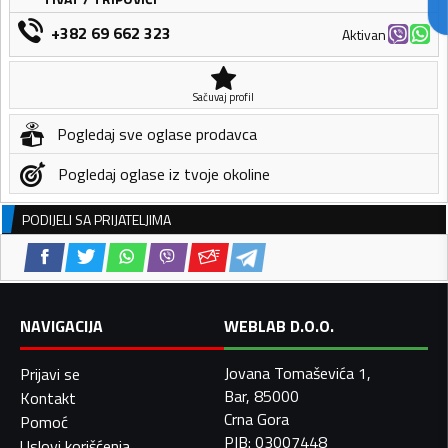
+382 69 662 323
Aktivan
Sačuvaj profil
Pogledaj sve oglase prodavca
Pogledaj oglase iz tvoje okoline
PODIJELI SA PRIJATELJIMA
NAVIGACIJA
WEBLAB D.O.O.
Jovana Tomaševića 1,
Prijavi se
Bar, 85000
Kontakt
Crna Gora
Pomoć
PIB: 03007448
Uslovi korišćenja