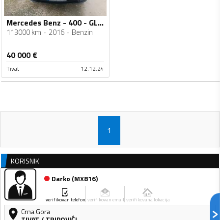
Mercedes Benz - 400 - GLE AMG
113000 km
2016
Benzin
40 000
€
Tivat
12.12.24
1
KORISNIK
Darko
(
MX816
)
verifikovan telefon
verifikovan email
verifikovana lokacija
Crna Gora
TIVAT
/
TRIPOVIĆI