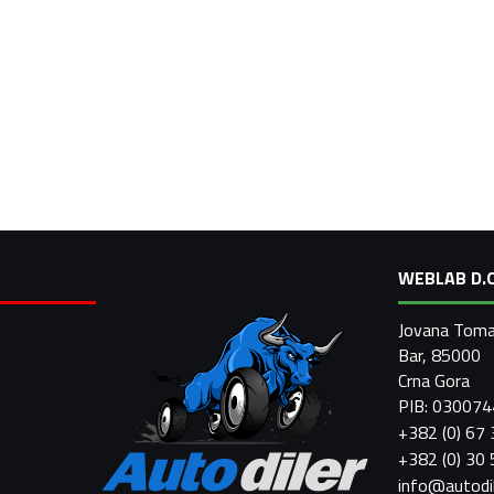
WEBLAB D.O
Jovana Toma
Bar, 85000
Crna Gora
PIB: 03007
+382 (0) 67
+382 (0) 30
info@autodi