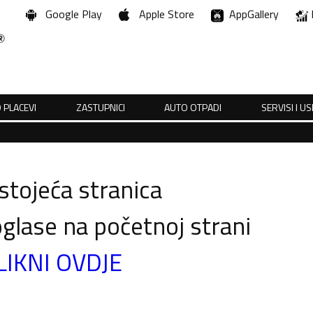
Google Play
Apple Store
AppGallery
 PLACEVI
ZASTUPNICI
AUTO OTPADI
SERVISI I U
tojeća stranica
glase na početnoj strani
LIKNI OVDJE