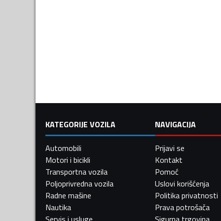
KATEGORIJE VOZILA
NAVIGACIJA
Automobili
Prijavi se
Motori i bicikli
Kontakt
Transportna vozila
Pomoć
Poljoprivredna vozila
Uslovi korišćenja
Radne mašine
Politika privatnosti
Nautika
Prava potrošača
Servis i usluge
Sigurna trgovina