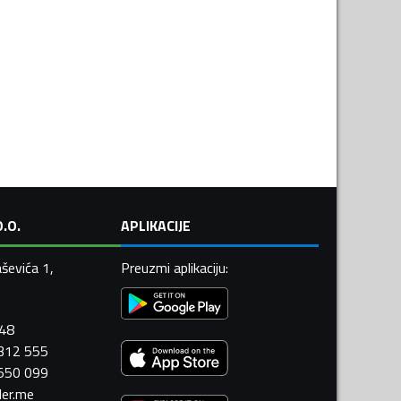
.O.
APLIKACIJE
ševića 1,
Preuzmi aplikaciju
:
448
 312 555
 550 099
ler.me