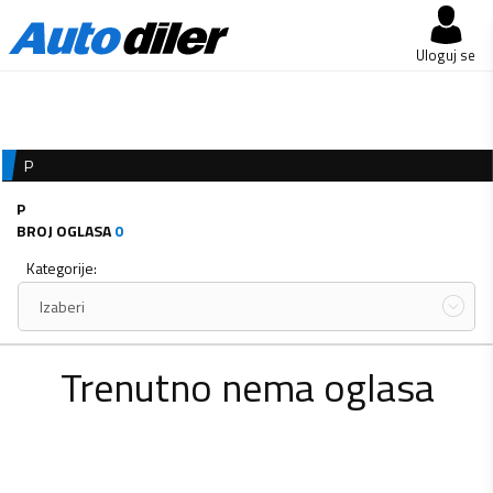
Uloguj se
P
P
BROJ OGLASA
0
Kategorije:
Izaberi
Trenutno nema oglasa