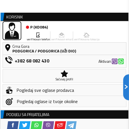
KORISNIK
P
(
KD084
)
verifikovan telefon
verifikovan email
verifikovana lokacija
Crna Gora
PODGORICA
/
PODGORICA (UŽI DIO)
+382 68 082 430
Aktivan
Sačuvaj profil
Pogledaj sve oglase prodavca
Pogledaj oglase iz tvoje okoline
PODIJELI SA PRIJATELJIMA