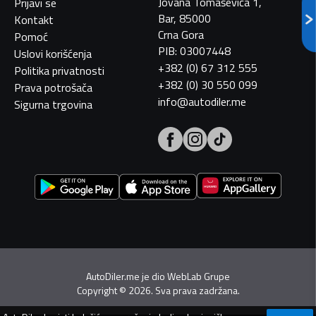
Jovana Tomaševića 1,
Prijavi se
Bar, 85000
Kontakt
Crna Gora
Pomoć
PIB: 03007448
Uslovi korišćenja
+382 (0) 67 312 555
Politika privatnosti
+382 (0) 30 550 099
Prava potrošača
info@autodiler.me
Sigurna trgovina
AutoDiler.me je dio
WebLab Grupe
Copyright
©
2026. Sva prava zadržana.