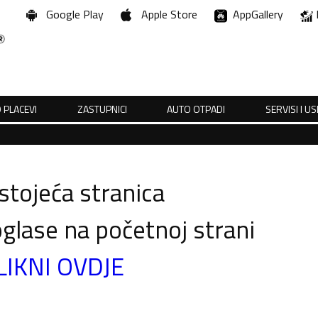
Google Play
Apple Store
AppGallery
 PLACEVI
ZASTUPNICI
AUTO OTPADI
SERVISI I U
tojeća stranica
glase na početnoj strani
LIKNI OVDJE