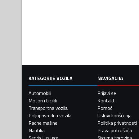
KATEGORIJE VOZILA
NAVIGACIJA
Automobili
Prijavi se
Motori i bicikli
Kontakt
Transportna vozila
Pomoć
Poljoprivredna vozila
Uslovi korišćenja
Radne mašine
Politika privatnosti
Nautika
Prava potrošača
Servis i usluge
Sigurna trgovina