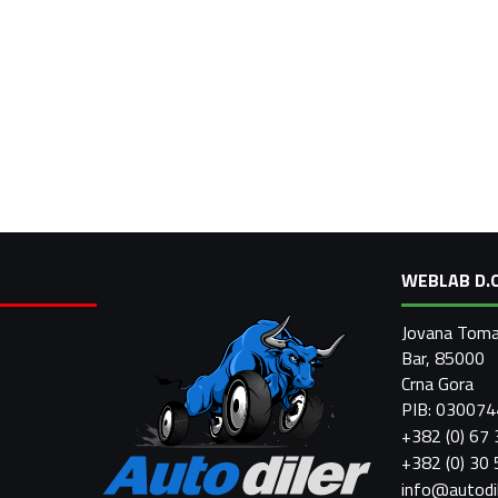
WEBLAB D.O
Jovana Toma
Bar, 85000
Crna Gora
PIB: 03007
+382 (0) 67
+382 (0) 30
info@autodi