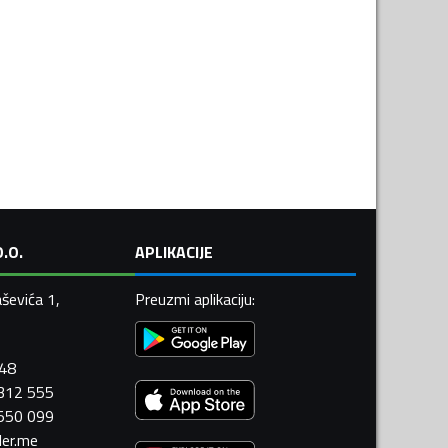
.O.
APLIKACIJE
ševića 1,
Preuzmi aplikaciju
:
448
 312 555
 550 099
ler.me