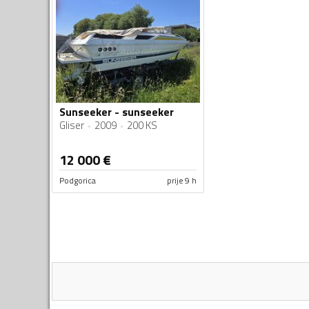
Sunseeker - sunseeker
Gliser
2009
200 KS
12 000
€
Podgorica
prije 9 h