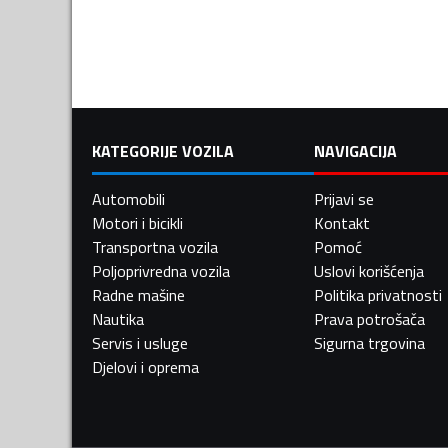
KATEGORIJE VOZILA
NAVIGACIJA
Automobili
Prijavi se
Motori i bicikli
Kontakt
Transportna vozila
Pomoć
Poljoprivredna vozila
Uslovi korišćenja
Radne mašine
Politika privatnosti
Nautika
Prava potrošača
Servis i usluge
Sigurna trgovina
Djelovi i oprema