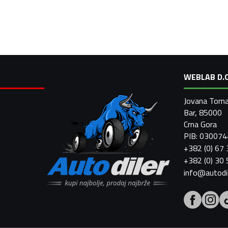
WEBLAB D.O
Jovana Toma
Bar, 85000
Crna Gora
PIB: 03007
+382 (0) 67
+382 (0) 30
info@autodi