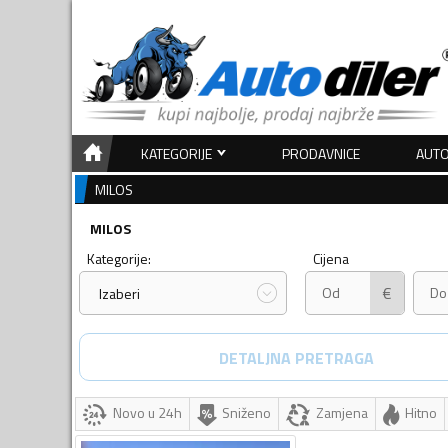
KATEGORIJE
PRODAVNICE
AUTO
MILOS
MILOS
Kategorije:
Cijena
€
Izaberi
DETALJNA PRETRAGA
Novo u 24h
Sniženo
Zamjena
Hitno