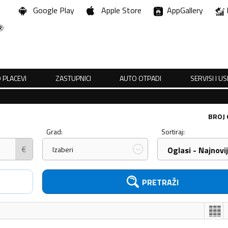
Google Play
Apple Store
AppGallery
 PLACEVI
ZASTUPNICI
AUTO OTPADI
SERVISI I U
BROJ
Grad:
Sortiraj:
€
Izaberi
Oglasi - Najnovij
PRETRAŽI