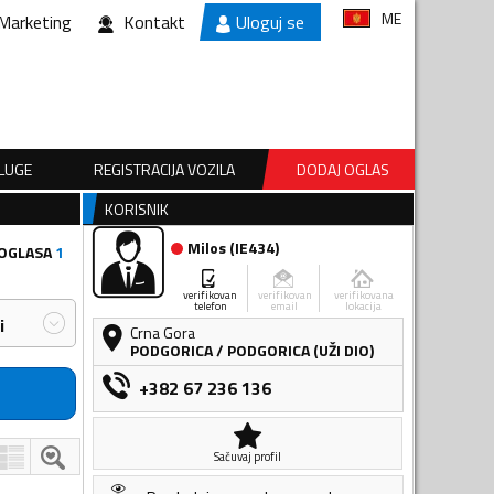
ME
Marketing
Kontakt
Uloguj se
SLUGE
REGISTRACIJA VOZILA
DODAJ OGLAS
KORISNIK
Milos
(
IE434
)
 OGLASA
1
verifikovan
verifikovan
verifikovana
telefon
email
lokacija
i
Crna Gora
PODGORICA
/
PODGORICA (UŽI DIO)
+382 67 236 136
Sačuvaj profil