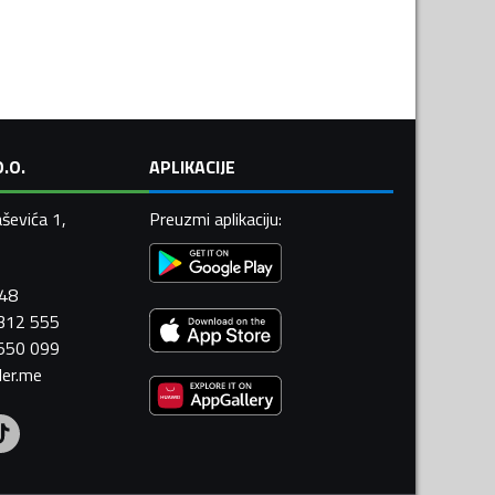
.O.
APLIKACIJE
ševića 1,
Preuzmi aplikaciju
:
448
 312 555
 550 099
ler.me