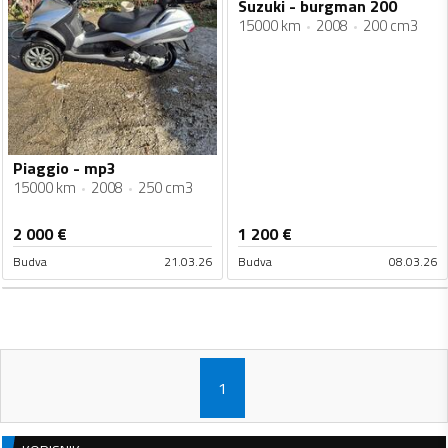
Suzuki - burgman 200
15000 km
2008
200 cm3
Piaggio - mp3
15000 km
2008
250 cm3
2 000
€
1 200
€
Budva
21.03.26
Budva
08.03.26
1