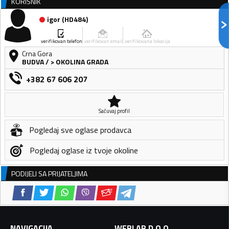
KORISNIK
igor
(
HD484
)
verifikovan telefon
verifikovan email
verifikovana lokacija
Crna Gora
BUDVA
/
> OKOLINA GRADA
+382 67 606 207
Sačuvaj profil
Pogledaj sve oglase prodavca
Pogledaj oglase iz tvoje okoline
PODIJELI SA PRIJATELJIMA
NAVIGACIJA
WEBLAB D.O.O.