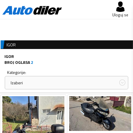
Uloguj se
IGOR
IGOR
BROJ OGLASA
2
Kategorije:
Izaberi