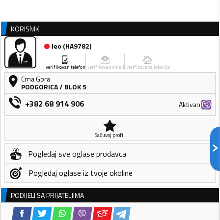
KORISNIK
leo
(
HA9782
)
verifikovan telefon
verifikovan email
verifikovana lokacija
Crna Gora
PODGORICA
/
BLOK 5
+382 68 914 906
Aktivan
Sačuvaj profil
Pogledaj sve oglase prodavca
Pogledaj oglase iz tvoje okoline
PODIJELI SA PRIJATELJIMA