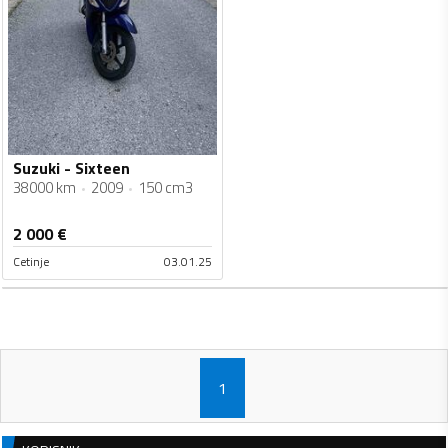
Suzuki - Sixteen
38000 km
2009
150 cm3
2 000
€
Cetinje
03.01.25
1