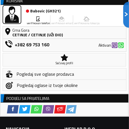
KORISNIK
Babovic
(
GH321
)
verifikovan telefon
verifikovan email
verifikovana lokacija
Crna Gora
CETINJE
/
CETINJE (UŽI DIO)
+382 69 753 160
Aktivan
Sačuvaj profil
Pogledaj sve oglase prodavca
Pogledaj oglase iz tvoje okoline
PODIJELI SA PRIJATELJIMA