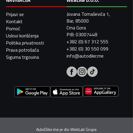
NAVIGACIJA
WEBLAB D.O.O.
Jovana Tomaševića 1,
Prijavi se
Bar, 85000
Kontakt
Crna Gora
Pomoć
PIB: 03007448
Uslovi korišćenja
+382 (0) 67 312 555
Politika privatnosti
+382 (0) 30 550 099
Prava potrošača
info@autodiler.me
Sigurna trgovina
AutoDiler.me je dio
WebLab Grupe