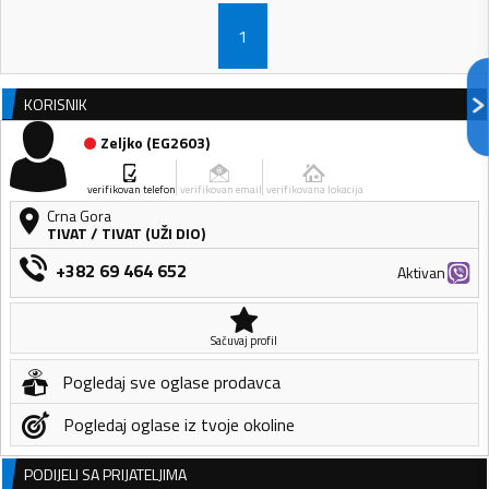
1
KORISNIK
Zeljko
(
EG2603
)
verifikovan telefon
verifikovan email
verifikovana lokacija
Crna Gora
TIVAT
/
TIVAT (UŽI DIO)
+382 69 464 652
Aktivan
Sačuvaj profil
Pogledaj sve oglase prodavca
Pogledaj oglase iz tvoje okoline
PODIJELI SA PRIJATELJIMA