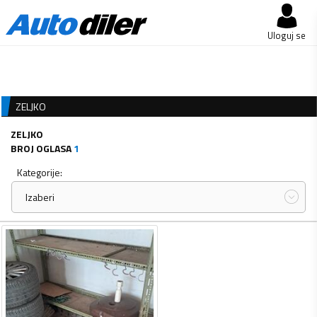
Uloguj se
ZELJKO
ZELJKO
BROJ OGLASA
1
Kategorije:
Izaberi