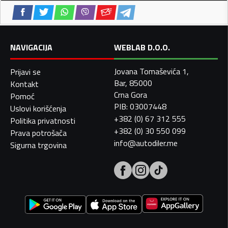
NAVIGACIJA
WEBLAB D.O.O.
Jovana Tomaševića 1,
Prijavi se
Bar, 85000
Kontakt
Crna Gora
Pomoć
PIB: 03007448
Uslovi korišćenja
+382 (0) 67 312 555
Politika privatnosti
+382 (0) 30 550 099
Prava potrošača
info@autodiler.me
Sigurna trgovina