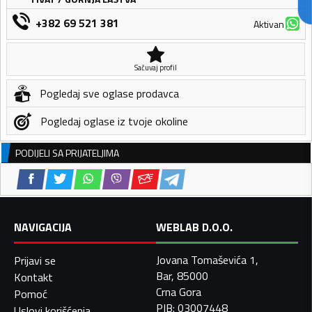
+382 69 521 381
Aktivan
Sačuvaj profil
Pogledaj sve oglase prodavca
Pogledaj oglase iz tvoje okoline
PODIJELI SA PRIJATELJIMA
NAVIGACIJA
WEBLAB D.O.O.
Jovana Tomaševića 1,
Prijavi se
Bar, 85000
Kontakt
Crna Gora
Pomoć
PIB: 03007448
Uslovi korišćenja