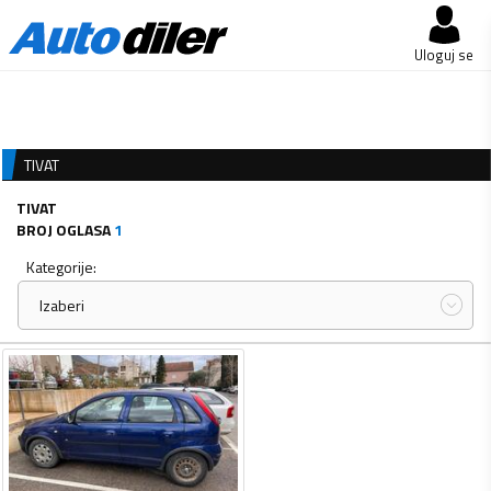
Uloguj se
TIVAT
TIVAT
BROJ OGLASA
1
Kategorije:
Izaberi