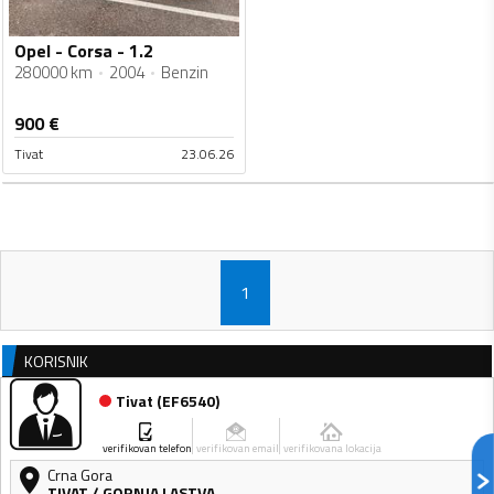
Opel - Corsa - 1.2
280000 km
2004
Benzin
900
€
Tivat
23.06.26
1
KORISNIK
Tivat
(
EF6540
)
verifikovan telefon
verifikovan email
verifikovana lokacija
Crna Gora
TIVAT
/
GORNJA LASTVA