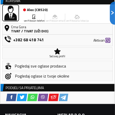
KORISNIK
Alex
(
CB520
)
verifikovan telefon
verifikovan email
verifikovana lokacija
Crna Gora
TIVAT
/
TIVAT (UŽI DIO)
+382 68 418 741
Aktivan
Sačuvaj profil
Pogledaj sve oglase prodavca
Pogledaj oglase iz tvoje okoline
PODIJELI SA PRIJATELJIMA