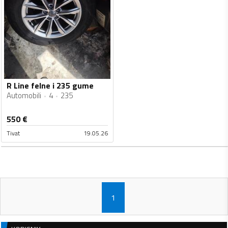
R Line felne i 235 gume
Automobili
4
235
550
€
Tivat
19.05.26
1