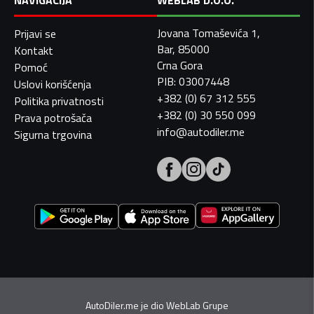
NAVIGACIJA
WEBLAB D.O.O.
Jovana Tomaševića 1,
Prijavi se
Bar, 85000
Kontakt
Crna Gora
Pomoć
PIB: 03007448
Uslovi korišćenja
+382 (0) 67 312 555
Politika privatnosti
+382 (0) 30 550 099
Prava potrošača
info@autodiler.me
Sigurna trgovina
AutoDiler.me je dio
WebLab Grupe