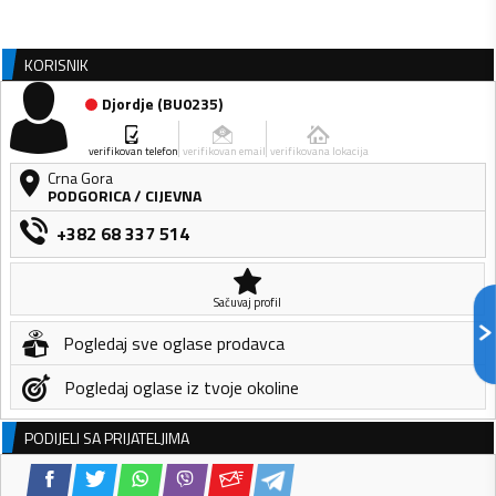
KORISNIK
Djordje
(
BU0235
)
verifikovan telefon
verifikovan email
verifikovana lokacija
Crna Gora
PODGORICA
/
CIJEVNA
+382 68 337 514
Sačuvaj profil
Pogledaj sve oglase prodavca
Pogledaj oglase iz tvoje okoline
PODIJELI SA PRIJATELJIMA