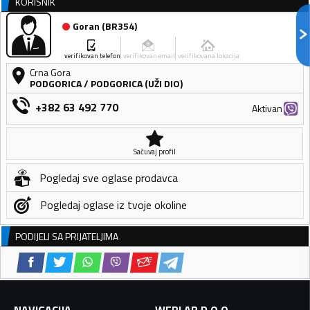
KORISNIK
Goran
(
BR354
)
verifikovan telefon
verifikovan email
verifikovana lokacija
Crna Gora
PODGORICA
/
PODGORICA (UŽI DIO)
+382 63 492 770
Aktivan
Sačuvaj profil
Pogledaj sve oglase prodavca
Pogledaj oglase iz tvoje okoline
PODIJELI SA PRIJATELJIMA