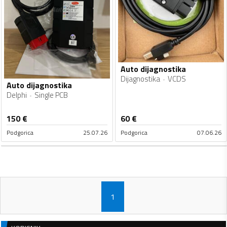
Auto dijagnostika
Dijagnostika
VCDS
Auto dijagnostika
Delphi
Single PCB
150
€
60
€
Podgorica
25.07.26
Podgorica
07.06.26
1