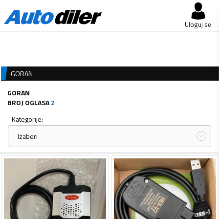
Uloguj se
GORAN
GORAN
BROJ OGLASA
2
Kategorije:
Izaberi