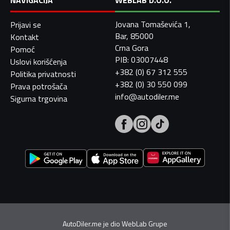
NAVIGACIJA
WEBLAB D.O.O.
Jovana Tomaševića 1,
Prijavi se
Bar, 85000
Kontakt
Crna Gora
Pomoć
PIB: 03007448
Uslovi korišćenja
+382 (0) 67 312 555
Politika privatnosti
+382 (0) 30 550 099
Prava potrošača
info@autodiler.me
Sigurna trgovina
AutoDiler.me je dio
WebLab Grupe