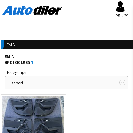
Uloguj se
EMIN
EMIN
BROJ OGLASA
1
Kategorije:
Izaberi