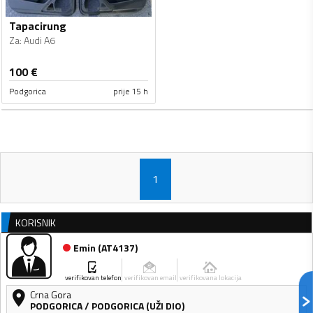
Tapacirung
Za
:
Audi A6
100
€
Podgorica
prije 15 h
1
KORISNIK
Emin
(
AT4137
)
verifikovan telefon
verifikovan email
verifikovana lokacija
Crna Gora
PODGORICA
/
PODGORICA (UŽI DIO)