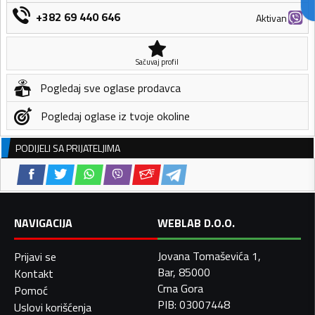
+382 69 440 646
Aktivan
Sačuvaj profil
Pogledaj sve oglase prodavca
Pogledaj oglase iz tvoje okoline
PODIJELI SA PRIJATELJIMA
NAVIGACIJA
WEBLAB D.O.O.
Jovana Tomaševića 1,
Prijavi se
Bar, 85000
Kontakt
Crna Gora
Pomoć
PIB: 03007448
Uslovi korišćenja